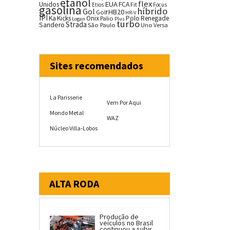
etanol
flex
EUA
Unidos
FCA
Fit
Etios
Focus
gasolina
híbrido
Gol
HB20
Golf
HR-V
IPI
Ka
Kicks
Onix
Palio
Polo
Renegade
Logan
Plus
turbo
Strada
Sandero
São Paulo
Uno
Versa
Sites recomendados
La Parisserie
Vem Por Aqui
Mondo Metal
WAZ
Núcleo Villa-Lobos
ALTA RODA
Produção de
veículos no Brasil
continuou a subir