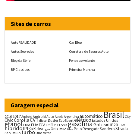
Sites de carros
Auto REALIDADE
Car Blog
Autos Segredos
Corretora de Seguros Auto
Blog da Série
Pense ao volante
BP Classicos
Primeira Marcha
Garagem especial
Brasil
automático
2017
2016
Android Auto
Argentina
City
Android
Apple
CVT
elétrico
Corolla
Civic
Duster
Estados Unidos
EcoSport
diesel
gasolina
etanol
flex
Gol
EUA
HB20
FCA
Fit
Golf
Etios
Focus
HR-V
híbrido
IPI
Strada
Ka
Kicks
Onix
Palio
Polo
Renegade
Sandero
Logan
Plus
turbo
São Paulo
Uno
Versa