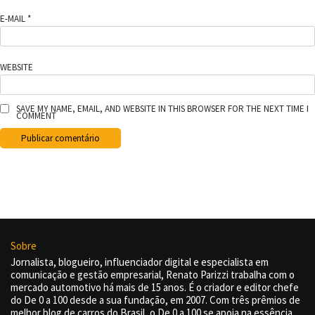
E-MAIL
*
WEBSITE
SAVE MY NAME, EMAIL, AND WEBSITE IN THIS BROWSER FOR THE NEXT TIME I
COMMENT
Sobre
Jornalista, blogueiro, influenciador digital e especialista em
comunicação e gestão empresarial, Renato Parizzi trabalha com o
mercado automotivo há mais de 15 anos. É o criador e editor chefe
do De 0 a 100 desde a sua fundação, em 2007. Com três prêmios de
melhor blog de carros do Brasil, o De 0 a 100 se apoia na essência