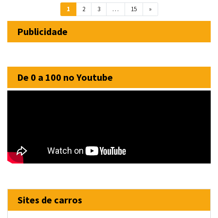
Navegação entre posts
1
2
3
…
15
»
Publicidade
De 0 a 100 no Youtube
Sites de carros