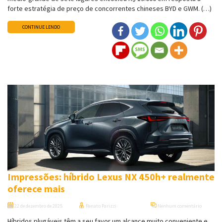
forte estratégia de preço de concorrentes chineses BYD e GWM. (…)
CONTINUE LENDO
Impressões: híbrido Lexus NX 450h+ realmente
oferece mais
22 de dezembro de 2025
Renato Parizzi
Nenhum comentário
Híbridos plugáveis têm a seu favor um alcance muito conveniente e