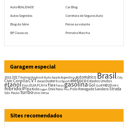
Auto REALIDADE
Car Blog
Autos Segredos
Corretora de Seguros Auto
Blog da Série
Pense ao volante
BP Classicos
Primeira Marcha
Garagem especial
Brasil
automático
2017
2016
Android Auto
Argentina
City
Android
Apple
CVT
elétrico
Corolla
Civic
Duster
Estados Unidos
EcoSport
diesel
gasolina
etanol
flex
Gol
EUA
HB20
FCA
Fit
Golf
Etios
Focus
HR-V
híbrido
IPI
Strada
Ka
Kicks
Onix
Palio
Polo
Renegade
Sandero
Logan
Plus
turbo
São Paulo
Uno
Versa
Sites recomendados