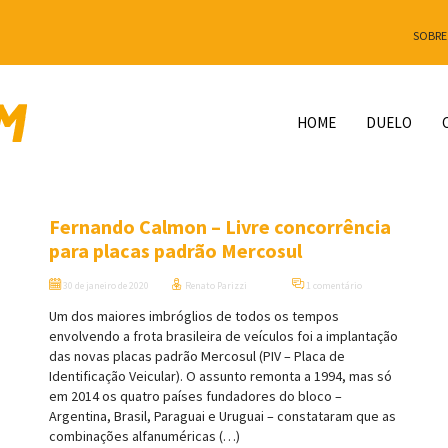
SOBRE
HOME
DUELO
Fernando Calmon – Livre concorrência
para placas padrão Mercosul
30 de janeiro de 2020
Renato Parizzi
1 comentário
Um dos maiores imbróglios de todos os tempos
envolvendo a frota brasileira de veículos foi a implantação
das novas placas padrão Mercosul (PIV – Placa de
Identificação Veicular). O assunto remonta a 1994, mas só
em 2014 os quatro países fundadores do bloco –
Argentina, Brasil, Paraguai e Uruguai – constataram que as
combinações alfanuméricas (…)