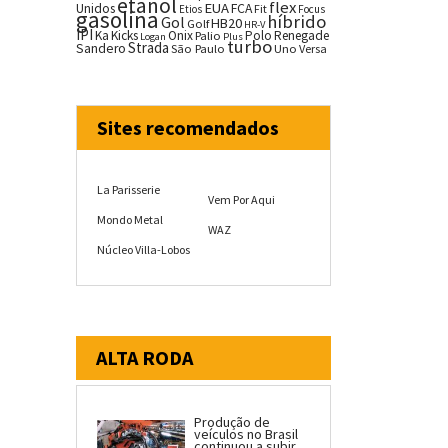
etanol
flex
EUA
Unidos
FCA
Fit
Etios
Focus
gasolina
híbrido
Gol
HB20
Golf
HR-V
IPI
Ka
Kicks
Onix
Palio
Polo
Renegade
Logan
Plus
turbo
Strada
Sandero
São Paulo
Uno
Versa
Sites recomendados
La Parisserie
Vem Por Aqui
Mondo Metal
WAZ
Núcleo Villa-Lobos
ALTA RODA
Produção de
veículos no Brasil
continuou a subir