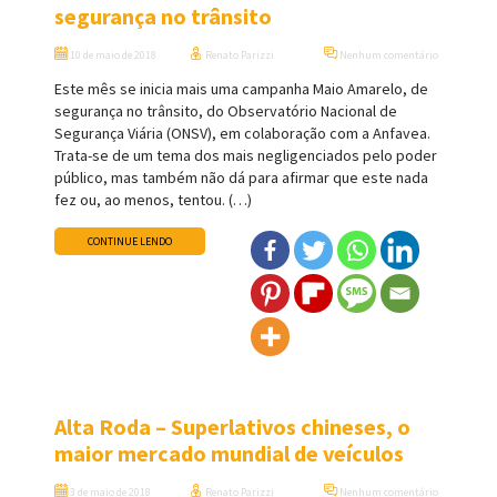
segurança no trânsito
10 de maio de 2018
Renato Parizzi
Nenhum comentário
Este mês se inicia mais uma campanha Maio Amarelo, de
segurança no trânsito, do Observatório Nacional de
Segurança Viária (ONSV), em colaboração com a Anfavea.
Trata-se de um tema dos mais negligenciados pelo poder
público, mas também não dá para afirmar que este nada
fez ou, ao menos, tentou. (…)
CONTINUE LENDO
Alta Roda – Superlativos chineses, o
maior mercado mundial de veículos
3 de maio de 2018
Renato Parizzi
Nenhum comentário