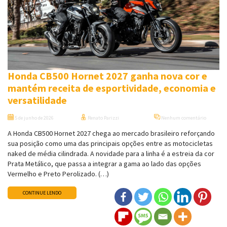
Honda CB500 Hornet 2027 ganha nova cor e
mantém receita de esportividade, economia e
versatilidade
5 de junho de 2026
Renato Parizzi
Nenhum comentário
A Honda CB500 Hornet 2027 chega ao mercado brasileiro reforçando
sua posição como uma das principais opções entre as motocicletas
naked de média cilindrada. A novidade para a linha é a estreia da cor
Prata Metálico, que passa a integrar a gama ao lado das opções
Vermelho e Preto Perolizado. (…)
CONTINUE LENDO