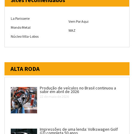
La Parisserie
Vem Por Aqui
Mondo Metal
WAZ
Núcleo Villa-Lobos
ALTA RODA
Produção de veículos no Brasil continuou a
subir em abril de 2026
22 de maio de 2026
Impressões de uma lenda: Volkswagen Golf
GTI completa 50 anos