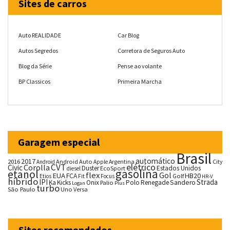
Sites de carros
Auto REALIDADE
Car Blog
Autos Segredos
Corretora de Seguros Auto
Blog da Série
Pense ao volante
BP Classicos
Primeira Marcha
Garagem especial
Brasil
automático
2017
2016
Android Auto
Argentina
City
Android
Apple
CVT
elétrico
Corolla
Civic
Duster
Estados Unidos
EcoSport
diesel
gasolina
etanol
flex
Gol
EUA
HB20
FCA
Fit
Golf
Etios
Focus
HR-V
híbrido
IPI
Strada
Ka
Kicks
Onix
Palio
Polo
Renegade
Sandero
Logan
Plus
turbo
São Paulo
Uno
Versa
Sites recomendados