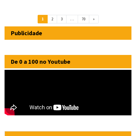
Navegação entre posts
1
2
3
…
70
»
Publicidade
De 0 a 100 no Youtube