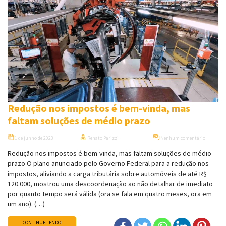
Redução nos impostos é bem-vinda, mas
faltam soluções de médio prazo
1 de junho de 2023
Renato Parizzi
Nenhum comentário
Redução nos impostos é bem-vinda, mas faltam soluções de médio
prazo O plano anunciado pelo Governo Federal para a redução nos
impostos, aliviando a carga tributária sobre automóveis de até R$
120.000, mostrou uma descoordenação ao não detalhar de imediato
por quanto tempo será válida (ora se fala em quatro meses, ora em
um ano). (…)
CONTINUE LENDO