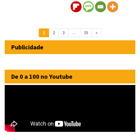
Navegação entre posts
1
2
3
…
15
»
Publicidade
De 0 a 100 no Youtube