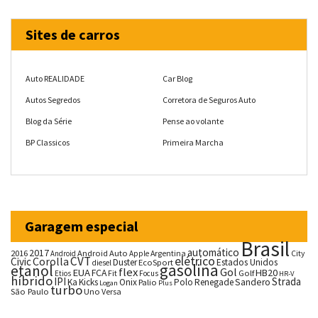
Sites de carros
Auto REALIDADE
Car Blog
Autos Segredos
Corretora de Seguros Auto
Blog da Série
Pense ao volante
BP Classicos
Primeira Marcha
Garagem especial
Brasil
automático
2017
2016
Android Auto
Argentina
City
Android
Apple
CVT
elétrico
Corolla
Civic
Duster
Estados Unidos
EcoSport
diesel
gasolina
etanol
flex
Gol
EUA
HB20
FCA
Fit
Golf
Etios
Focus
HR-V
híbrido
IPI
Strada
Ka
Kicks
Onix
Palio
Polo
Renegade
Sandero
Logan
Plus
turbo
São Paulo
Uno
Versa