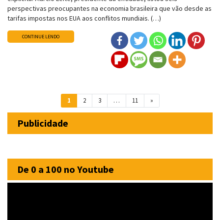
perspectivas preocupantes na economia brasileira que vão desde as
tarifas impostas nos EUA aos conflitos mundiais. (…)
CONTINUE LENDO
Navegação entre posts
1
2
3
…
11
»
Publicidade
De 0 a 100 no Youtube