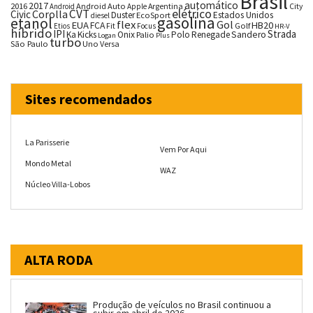
Brasil
automático
2017
2016
Android Auto
Argentina
City
Android
Apple
CVT
elétrico
Corolla
Civic
Duster
Estados Unidos
EcoSport
diesel
gasolina
etanol
flex
Gol
EUA
HB20
FCA
Fit
Golf
Etios
Focus
HR-V
híbrido
IPI
Strada
Ka
Kicks
Onix
Palio
Polo
Renegade
Sandero
Logan
Plus
turbo
São Paulo
Uno
Versa
Sites recomendados
La Parisserie
Vem Por Aqui
Mondo Metal
WAZ
Núcleo Villa-Lobos
ALTA RODA
Produção de veículos no Brasil continuou a
subir em abril de 2026