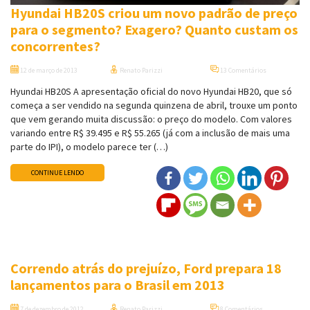
Hyundai HB20S criou um novo padrão de preço
para o segmento? Exagero? Quanto custam os
concorrentes?
12 de março de 2013
Renato Parizzi
13 Comentários
Hyundai HB20S A apresentação oficial do novo Hyundai HB20, que só
começa a ser vendido na segunda quinzena de abril, trouxe um ponto
que vem gerando muita discussão: o preço do modelo. Com valores
variando entre R$ 39.495 e R$ 55.265 (já com a inclusão de mais uma
parte do IPI), o modelo parece ter (…)
CONTINUE LENDO
Correndo atrás do prejuízo, Ford prepara 18
lançamentos para o Brasil em 2013
7 de dezembro de 2012
Renato Parizzi
8 Comentários