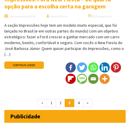
opção para a escolha certa na garagem
3 de novembro de 2010
Renato Parizzi
33 Comentários
A seção Impressões hoje tem um modelo muito especial, que foi
lançado no Brasil (e em outras partes do mundo) com um objetivo
estratégico: fazer a Ford crescer e ganhar mercado com um carro
moderno, bonito, confortável e seguro. Com vocês o New Fiesta do
José Barbosa Júnior. Quem quiser participar do Impressões, como o
(…)
CONTINUE LENDO
Navegação entre posts
«
1
2
3
4
»
Publicidade