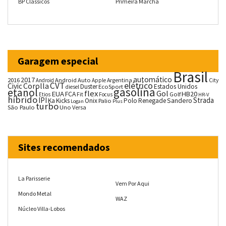
BP Classicos
Primeira Marcha
Garagem especial
Brasil
automático
2017
2016
Android Auto
Argentina
City
Android
Apple
CVT
elétrico
Corolla
Civic
Duster
Estados Unidos
EcoSport
diesel
gasolina
etanol
flex
Gol
EUA
HB20
FCA
Fit
Golf
Etios
Focus
HR-V
híbrido
IPI
Strada
Ka
Kicks
Onix
Palio
Polo
Renegade
Sandero
Logan
Plus
turbo
São Paulo
Uno
Versa
Sites recomendados
La Parisserie
Vem Por Aqui
Mondo Metal
WAZ
Núcleo Villa-Lobos