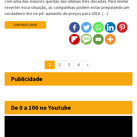
com uma das maiores quedas das últimas três décadas. Para tentar
reverter essa situação, as companhias podem estar preparando um
verdadeiro tiro no pé: aumento de preços para 2016. (…)
CONTINUE LENDO
Navegação entre posts
1
2
3
4
»
Publicidade
De 0 a 100 no Youtube