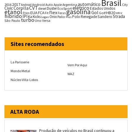
Brasil
automático
2017
2016
Android Auto
Argentina
City
Android
Apple
CVT
elétrico
Corolla
Civic
Duster
Estados Unidos
EcoSport
diesel
gasolina
etanol
flex
Gol
EUA
HB20
FCA
Fit
Golf
Etios
Focus
HR-V
híbrido
IPI
Strada
Ka
Kicks
Onix
Palio
Polo
Renegade
Sandero
Logan
Plus
turbo
São Paulo
Uno
Versa
Sites recomendados
La Parisserie
Vem Por Aqui
Mondo Metal
WAZ
Núcleo Villa-Lobos
ALTA RODA
Produção de veículos no Brasil continuou a