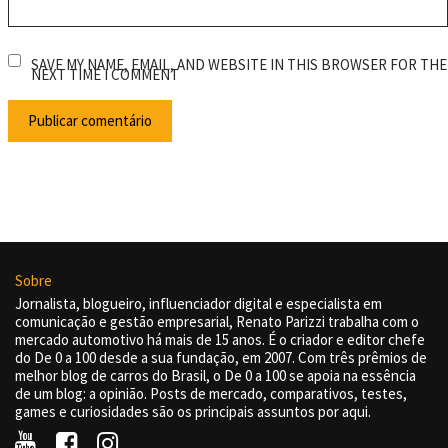
SAVE MY NAME, EMAIL, AND WEBSITE IN THIS BROWSER FOR THE
NEXT TIME I COMMENT
Sobre
Jornalista, blogueiro, influenciador digital e especialista em
comunicação e gestão empresarial, Renato Parizzi trabalha com o
mercado automotivo há mais de 15 anos. É o criador e editor chefe
do De 0 a 100 desde a sua fundação, em 2007. Com três prêmios de
melhor blog de carros do Brasil, o De 0 a 100 se apoia na essência
de um blog: a opinião. Posts de mercado, comparativos, testes,
games e curiosidades são os principais assuntos por aqui.