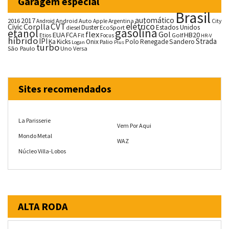
Garagem especial
Brasil
automático
2017
2016
Android Auto
Argentina
City
Android
Apple
CVT
elétrico
Corolla
Civic
Duster
Estados Unidos
EcoSport
diesel
gasolina
etanol
flex
Gol
EUA
HB20
FCA
Fit
Golf
Etios
Focus
HR-V
híbrido
IPI
Strada
Ka
Kicks
Onix
Palio
Polo
Renegade
Sandero
Logan
Plus
turbo
São Paulo
Uno
Versa
Sites recomendados
La Parisserie
Vem Por Aqui
Mondo Metal
WAZ
Núcleo Villa-Lobos
ALTA RODA