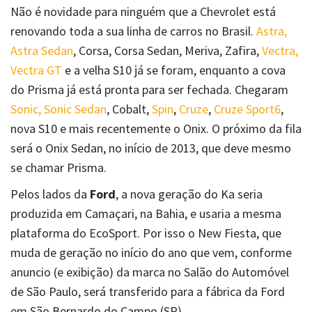
Não é novidade para ninguém que a Chevrolet está
renovando toda a sua linha de carros no Brasil.
Astra,
Astra Sedan
, Corsa, Corsa Sedan, Meriva, Zafira,
Vectra,
Vectra GT
e a velha S10 já se foram, enquanto a cova
do Prisma já está pronta para ser fechada. Chegaram
Sonic, Sonic Sedan
, Cobalt,
Spin
,
Cruze
,
Cruze Sport6
,
nova S10 e mais recentemente o Onix. O próximo da fila
será o Onix Sedan, no início de 2013, que deve mesmo
se chamar Prisma.
Pelos lados da
Ford
, a nova geração do Ka seria
produzida em Camaçari, na Bahia, e usaria a mesma
plataforma do EcoSport. Por isso o New Fiesta, que
muda de geração no início do ano que vem, conforme
anuncio (e exibição) da marca no Salão do Automóvel
de São Paulo, será transferido para a fábrica da Ford
em São Bernardo do Campo (SP).