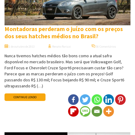
Montadoras perderam o juízo com os preços
dos seus hatches médios no Brasil?
1 de outubro de 2013
Renato Parizzi
56 Comentários
Nunca tivemos hatches médios tão bons como a atual safra
disponível no mercado brasileiro. Mas será que Volkswagen Golf,
Ford Focus e Chevrolet Cruze Sport6 precisavam custar tão caro?
Parece que as marcas perderam o juízo com os preços! Golf
passando dos R$ 130 mil; Focus beijando R$ 90 mil; e Cruze Sport6
ultrapassando R$ (…)
CONTINUE LENDO