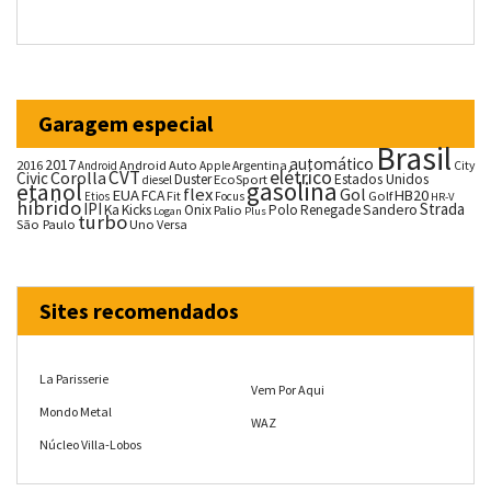
Garagem especial
Brasil
automático
2017
2016
Android Auto
Argentina
City
Android
Apple
CVT
elétrico
Corolla
Civic
Duster
Estados Unidos
EcoSport
diesel
gasolina
etanol
flex
Gol
EUA
HB20
FCA
Fit
Golf
Etios
Focus
HR-V
híbrido
IPI
Strada
Ka
Kicks
Onix
Palio
Polo
Renegade
Sandero
Logan
Plus
turbo
São Paulo
Uno
Versa
Sites recomendados
La Parisserie
Vem Por Aqui
Mondo Metal
WAZ
Núcleo Villa-Lobos