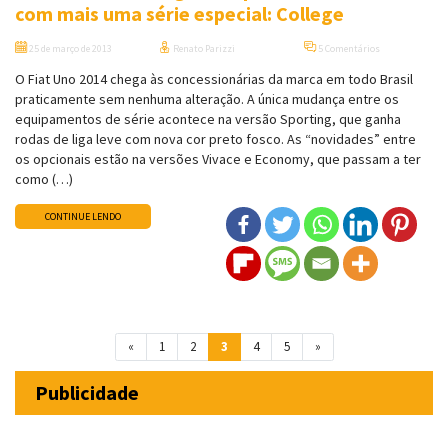
com mais uma série especial: College
25 de março de 2013
Renato Parizzi
5 Comentários
O Fiat Uno 2014 chega às concessionárias da marca em todo Brasil
praticamente sem nenhuma alteração. A única mudança entre os
equipamentos de série acontece na versão Sporting, que ganha
rodas de liga leve com nova cor preto fosco. As “novidades” entre
os opcionais estão na versões Vivace e Economy, que passam a ter
como (…)
CONTINUE LENDO
Navegação entre posts
«
1
2
3
4
5
»
Publicidade