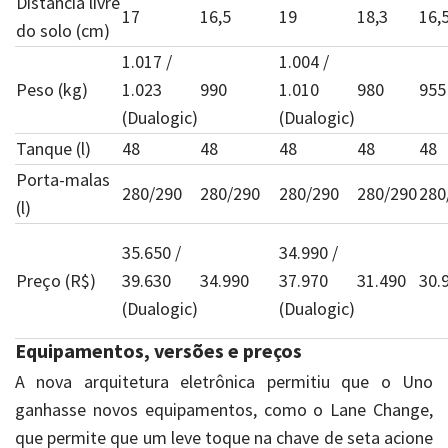
Distância livre
17
16,5
19
18,3
16,
do solo (cm)
1.017 /
1.004 /
Peso (kg)
1.023
990
1.010
980
955
(Dualogic)
(Dualogic)
Tanque (l)
48
48
48
48
48
Porta-malas
280/290
280/290
280/290
280/290
280
(l)
35.650 /
34.990 /
Preço (R$)
39.630
34.990
37.970
31.490
30.
(Dualogic)
(Dualogic)
Equipamentos, versões e preços
A nova arquitetura eletrônica permitiu que o Uno
ganhasse novos equipamentos, como o Lane Change,
que permite que um leve toque na chave de seta acione