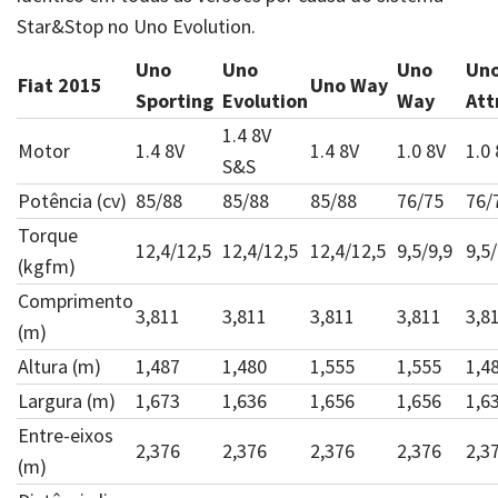
Star&Stop no Uno Evolution.
Uno
Uno
Uno
Un
Fiat 2015
Uno Way
Sporting
Evolution
Way
Att
1.4 8V
Motor
1.4 8V
1.4 8V
1.0 8V
1.0
S&S
Potência (cv)
85/88
85/88
85/88
76/75
76/
Torque
12,4/12,5
12,4/12,5
12,4/12,5
9,5/9,9
9,5/
(kgfm)
Comprimento
3,811
3,811
3,811
3,811
3,8
(m)
Altura (m)
1,487
1,480
1,555
1,555
1,4
Largura (m)
1,673
1,636
1,656
1,656
1,6
Entre-eixos
2,376
2,376
2,376
2,376
2,3
(m)