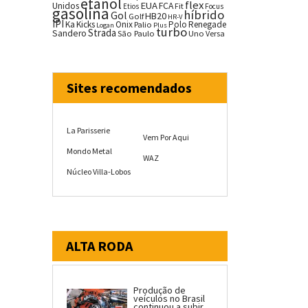
etanol
flex
EUA
Unidos
FCA
Fit
Etios
Focus
gasolina
híbrido
Gol
HB20
Golf
HR-V
IPI
Ka
Kicks
Onix
Palio
Polo
Renegade
Logan
Plus
turbo
Strada
Sandero
São Paulo
Uno
Versa
Sites recomendados
La Parisserie
Vem Por Aqui
Mondo Metal
WAZ
Núcleo Villa-Lobos
ALTA RODA
Produção de
veículos no Brasil
continuou a subir