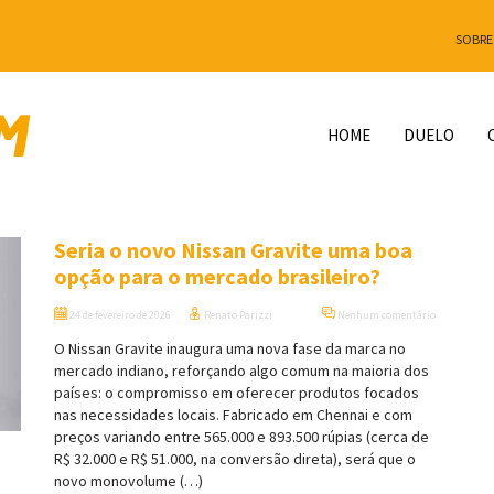
SOBRE
HOME
DUELO
Seria o novo Nissan Gravite uma boa
opção para o mercado brasileiro?
24 de fevereiro de 2026
Renato Parizzi
Nenhum comentário
O Nissan Gravite inaugura uma nova fase da marca no
mercado indiano, reforçando algo comum na maioria dos
países: o compromisso em oferecer produtos focados
nas necessidades locais. Fabricado em Chennai e com
preços variando entre 565.000 e 893.500 rúpias (cerca de
R$ 32.000 e R$ 51.000, na conversão direta), será que o
novo monovolume (…)