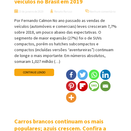
veículos no Brasil em 2019
23 de janeiro de 2020
Renato Parizzi
Nenhum comentário
Por Fernando Calmon No ano passado as vendas de
veículos (automóveis e comerciais) leves cresceram 7,7%
sobre 2018, um pouco abaixo das expectativas. O
segmento de maior expansão (27%) foi o de SUVs
compactos, porém os hatches subcompactos e
compactos (incluídas versões “aventureiras”) continuam
de longe o mais importante. Em números absolutos,
somaram 1,027 milhão (…)
CONTINUE LENDO
Carros brancos continuam os mais
populares; azuis crescem. Confira a