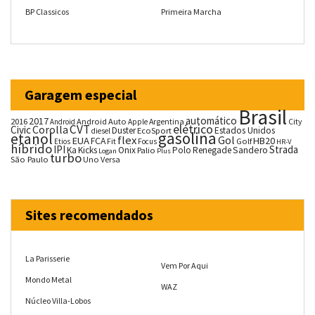
BP Classicos
Primeira Marcha
Garagem especial
Brasil
automático
2017
2016
Android Auto
Argentina
City
Android
Apple
CVT
elétrico
Corolla
Civic
Duster
Estados Unidos
EcoSport
diesel
gasolina
etanol
flex
Gol
EUA
HB20
FCA
Fit
Golf
Etios
Focus
HR-V
híbrido
IPI
Strada
Ka
Kicks
Onix
Palio
Polo
Renegade
Sandero
Logan
Plus
turbo
São Paulo
Uno
Versa
Sites recomendados
La Parisserie
Vem Por Aqui
Mondo Metal
WAZ
Núcleo Villa-Lobos