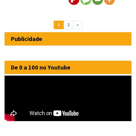
Navegação entre posts
1
2
»
Publicidade
De 0 a 100 no Youtube