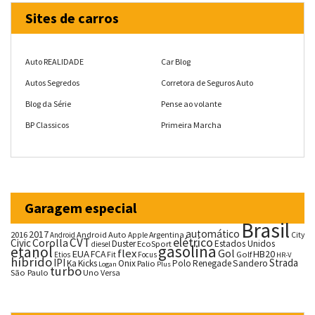
Sites de carros
Auto REALIDADE
Car Blog
Autos Segredos
Corretora de Seguros Auto
Blog da Série
Pense ao volante
BP Classicos
Primeira Marcha
Garagem especial
Brasil
automático
2017
2016
Android Auto
Argentina
City
Android
Apple
CVT
elétrico
Corolla
Civic
Duster
Estados Unidos
EcoSport
diesel
gasolina
etanol
flex
Gol
EUA
HB20
FCA
Fit
Golf
Etios
Focus
HR-V
híbrido
IPI
Strada
Ka
Kicks
Onix
Palio
Polo
Renegade
Sandero
Logan
Plus
turbo
São Paulo
Uno
Versa