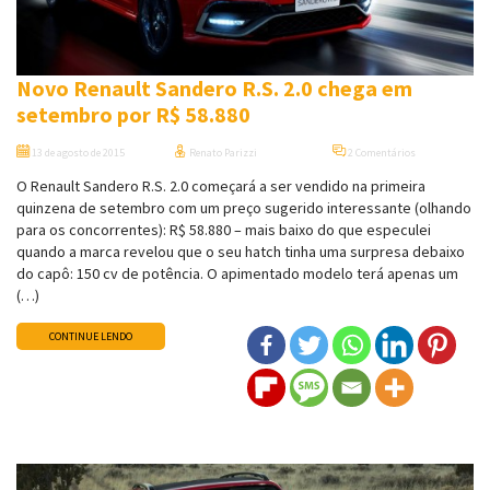
Novo Renault Sandero R.S. 2.0 chega em
setembro por R$ 58.880
13 de agosto de 2015
Renato Parizzi
2 Comentários
O Renault Sandero R.S. 2.0 começará a ser vendido na primeira
quinzena de setembro com um preço sugerido interessante (olhando
para os concorrentes): R$ 58.880 – mais baixo do que especulei
quando a marca revelou que o seu hatch tinha uma surpresa debaixo
do capô: 150 cv de potência. O apimentado modelo terá apenas um
(…)
CONTINUE LENDO