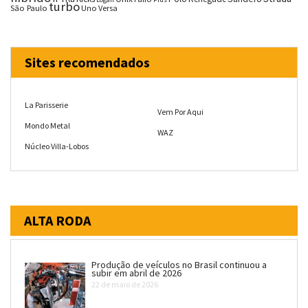
turbo
São Paulo
Uno
Versa
Sites recomendados
La Parisserie
Vem Por Aqui
Mondo Metal
WAZ
Núcleo Villa-Lobos
ALTA RODA
Produção de veículos no Brasil continuou a
subir em abril de 2026
22 de maio de 2026