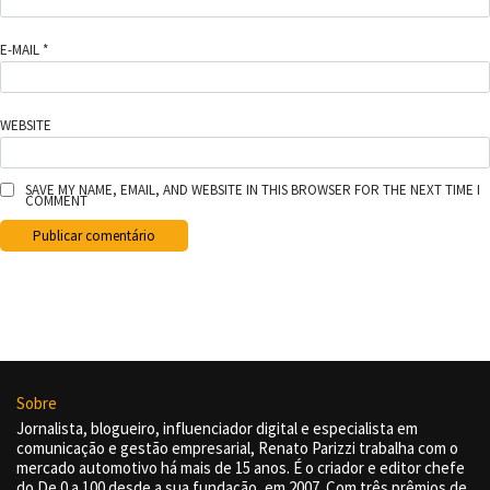
E-MAIL
*
WEBSITE
SAVE MY NAME, EMAIL, AND WEBSITE IN THIS BROWSER FOR THE NEXT TIME I
COMMENT
Sobre
Jornalista, blogueiro, influenciador digital e especialista em
comunicação e gestão empresarial, Renato Parizzi trabalha com o
mercado automotivo há mais de 15 anos. É o criador e editor chefe
do De 0 a 100 desde a sua fundação, em 2007. Com três prêmios de