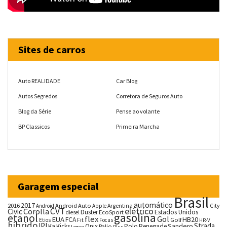
Sites de carros
Auto REALIDADE
Car Blog
Autos Segredos
Corretora de Seguros Auto
Blog da Série
Pense ao volante
BP Classicos
Primeira Marcha
Garagem especial
Brasil
automático
2017
2016
Android Auto
Argentina
City
Android
Apple
CVT
elétrico
Corolla
Civic
Duster
Estados Unidos
EcoSport
diesel
gasolina
etanol
flex
Gol
EUA
HB20
FCA
Fit
Golf
Etios
Focus
HR-V
híbrido
IPI
Strada
Ka
Kicks
Onix
Palio
Polo
Renegade
Sandero
Logan
Plus