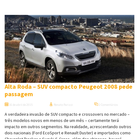
Alta Roda – SUV compacto Peugeot 2008 pede
passagem
16 de abril de 2015
Renato Parizzi
2 Comentários
A verdadeira invasão de SUV compacto e crossovers no mercado –
três modelos novos em menos de um mês – certamente terá
impacto em outros segmentos. Na realidade, acrescentando outros
dois nacionais (Ford EcoSport e Renault Duster) e importados como
Chevrolet Tracker e Suzuki S-Cross, além dos chineses, haverá