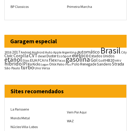
BP Classicos
Primeira Marcha
Garagem especial
Brasil
automático
2017
2016
Android Auto
Argentina
City
Android
Apple
CVT
elétrico
Corolla
Civic
Duster
Estados Unidos
EcoSport
diesel
gasolina
etanol
flex
Gol
EUA
HB20
FCA
Fit
Golf
Etios
Focus
HR-V
híbrido
IPI
Strada
Ka
Kicks
Onix
Palio
Polo
Renegade
Sandero
Logan
Plus
turbo
São Paulo
Uno
Versa
Sites recomendados
La Parisserie
Vem Por Aqui
Mondo Metal
WAZ
Núcleo Villa-Lobos