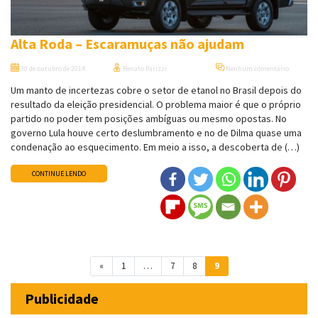
Alta Roda – Escaramuças não ajudam
30 de outubro de 2014
Renato Parizzi
Nenhum comentário
Um manto de incertezas cobre o setor de etanol no Brasil depois do
resultado da eleição presidencial. O problema maior é que o próprio
partido no poder tem posições ambíguas ou mesmo opostas. No
governo Lula houve certo deslumbramento e no de Dilma quase uma
condenação ao esquecimento. Em meio a isso, a descoberta de (…)
CONTINUE LENDO
Navegação entre posts
«
1
…
7
8
9
Publicidade