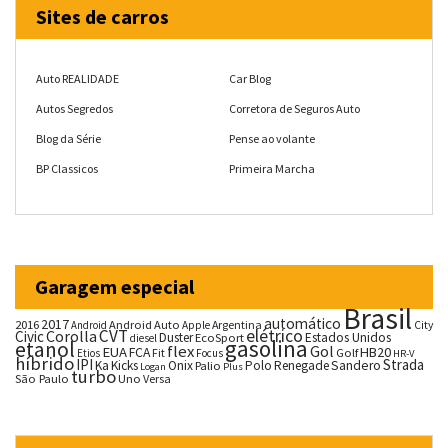
Sites de carros
Auto REALIDADE
Car Blog
Autos Segredos
Corretora de Seguros Auto
Blog da Série
Pense ao volante
BP Classicos
Primeira Marcha
Garagem especial
Brasil
automático
2017
2016
Android Auto
Argentina
City
Android
Apple
CVT
elétrico
Corolla
Civic
Duster
Estados Unidos
EcoSport
diesel
gasolina
etanol
flex
Gol
EUA
HB20
FCA
Fit
Golf
Etios
Focus
HR-V
híbrido
IPI
Strada
Ka
Kicks
Onix
Palio
Polo
Renegade
Sandero
Logan
Plus
turbo
São Paulo
Uno
Versa