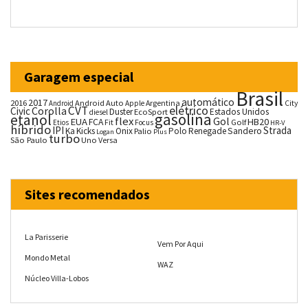
Garagem especial
Brasil
automático
2017
2016
Android Auto
Argentina
City
Android
Apple
CVT
elétrico
Corolla
Civic
Duster
Estados Unidos
EcoSport
diesel
gasolina
etanol
flex
Gol
EUA
HB20
FCA
Fit
Golf
Etios
Focus
HR-V
híbrido
IPI
Strada
Ka
Kicks
Onix
Palio
Polo
Renegade
Sandero
Logan
Plus
turbo
São Paulo
Uno
Versa
Sites recomendados
La Parisserie
Vem Por Aqui
Mondo Metal
WAZ
Núcleo Villa-Lobos