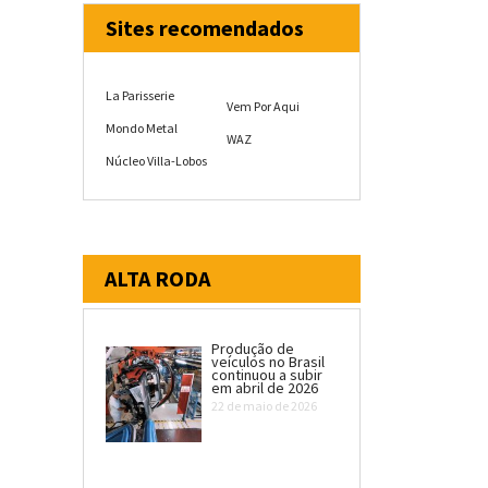
Sites recomendados
La Parisserie
Vem Por Aqui
Mondo Metal
WAZ
Núcleo Villa-Lobos
ALTA RODA
Produção de
veículos no Brasil
continuou a subir
em abril de 2026
22 de maio de 2026