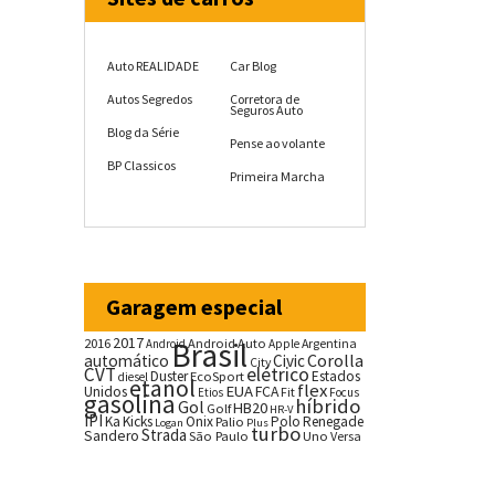
Auto REALIDADE
Car Blog
Autos Segredos
Corretora de
Seguros Auto
Blog da Série
Pense ao volante
BP Classicos
Primeira Marcha
Garagem especial
2017
2016
Brasil
Android Auto
Argentina
Android
Apple
Corolla
automático
Civic
City
CVT
elétrico
Duster
Estados
EcoSport
diesel
etanol
flex
EUA
Unidos
FCA
Fit
Etios
Focus
gasolina
híbrido
Gol
HB20
Golf
HR-V
IPI
Ka
Kicks
Onix
Palio
Polo
Renegade
Logan
Plus
turbo
Strada
Sandero
São Paulo
Uno
Versa