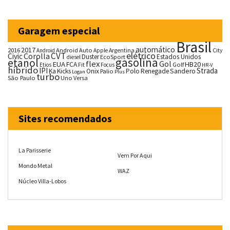
Garagem especial
Brasil
automático
2017
2016
Android Auto
Argentina
City
Android
Apple
CVT
elétrico
Corolla
Civic
Duster
Estados Unidos
EcoSport
diesel
gasolina
etanol
flex
Gol
EUA
HB20
FCA
Fit
Golf
Etios
Focus
HR-V
híbrido
IPI
Strada
Ka
Kicks
Onix
Palio
Polo
Renegade
Sandero
Logan
Plus
turbo
São Paulo
Uno
Versa
Sites recomendados
La Parisserie
Vem Por Aqui
Mondo Metal
WAZ
Núcleo Villa-Lobos