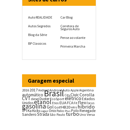
Auto REALIDADE
Car Blog
Autos Segredos
Corretora de
Seguros Auto
Blog da Série
Pense ao volante
BP Classicos
Primeira Marcha
Garagem especial
2017
2016
Brasil
Android Auto
Argentina
Android
Apple
Corolla
automático
Civic
City
CVT
elétrico
Duster
Estados
EcoSport
diesel
etanol
flex
EUA
Unidos
FCA
Fit
Etios
Focus
gasolina
híbrido
Gol
HB20
Golf
HR-V
IPI
Ka
Kicks
Onix
Palio
Polo
Renegade
Logan
Plus
turbo
Strada
Sandero
São Paulo
Uno
Versa