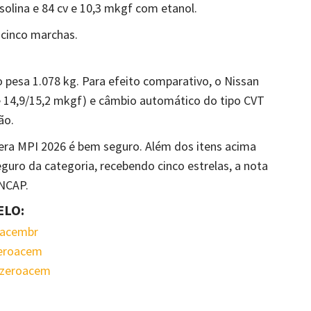
olina e 84 cv e 10,3 mkgf com etanol.
cinco marchas.
pesa 1.078 kg. Para efeito comparativo, o Nissan
e 14,9/15,2 mkgf) e câmbio automático do tipo CVT
ão.
Tera MPI 2026 é bem seguro. Além dos itens acima
guro da categoria, recebendo cinco estrelas, a nota
 NCAP.
ELO:
oacembr
zeroacem
ezeroacem