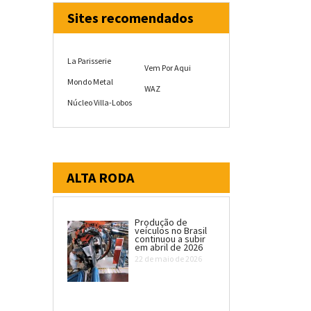
Sites recomendados
La Parisserie
Vem Por Aqui
Mondo Metal
WAZ
Núcleo Villa-Lobos
ALTA RODA
Produção de
veículos no Brasil
continuou a subir
em abril de 2026
22 de maio de 2026