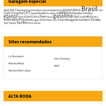
Garagem especial
Brasil
automático
2017
2016
Android Auto
Argentina
City
Android
Apple
CVT
elétrico
Corolla
Civic
Duster
Estados Unidos
EcoSport
diesel
gasolina
etanol
flex
Gol
EUA
HB20
FCA
Fit
Golf
Etios
Focus
HR-V
híbrido
IPI
Strada
Ka
Kicks
Onix
Palio
Polo
Renegade
Sandero
Logan
Plus
turbo
São Paulo
Uno
Versa
Sites recomendados
La Parisserie
Vem Por Aqui
Mondo Metal
WAZ
Núcleo Villa-Lobos
ALTA RODA