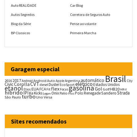
Auto REALIDADE
Car Blog
Autos Segredos
Corretora de Seguros Auto
Blog da Série
Pense ao volante
BP Classicos
Primeira Marcha
Garagem especial
Brasil
automático
2017
2016
Android Auto
Argentina
City
Android
Apple
CVT
elétrico
Corolla
Civic
Duster
Estados Unidos
EcoSport
diesel
gasolina
etanol
flex
Gol
EUA
HB20
FCA
Fit
Golf
Etios
Focus
HR-V
híbrido
IPI
Strada
Ka
Kicks
Onix
Palio
Polo
Renegade
Sandero
Logan
Plus
turbo
São Paulo
Uno
Versa
Sites recomendados