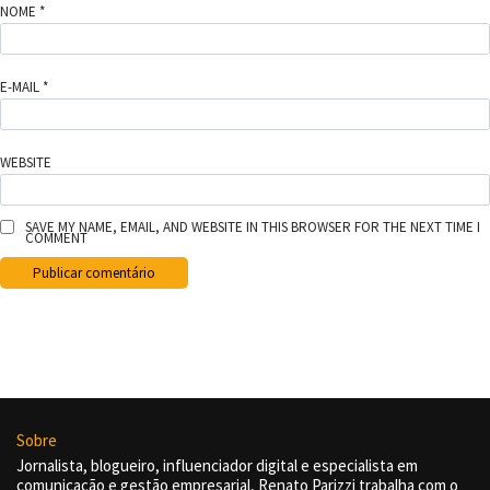
NOME
*
E-MAIL
*
WEBSITE
SAVE MY NAME, EMAIL, AND WEBSITE IN THIS BROWSER FOR THE NEXT TIME I
COMMENT
Sobre
Jornalista, blogueiro, influenciador digital e especialista em
comunicação e gestão empresarial, Renato Parizzi trabalha com o