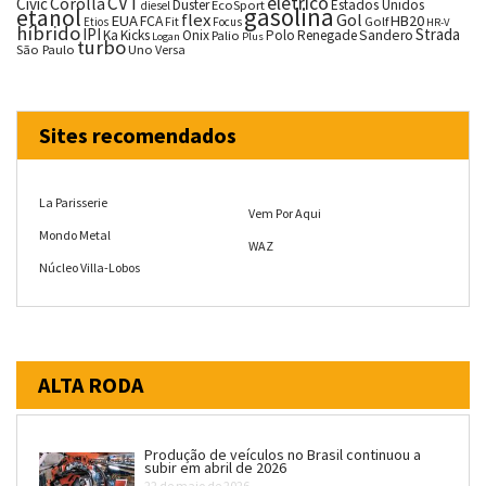
CVT
elétrico
Corolla
Civic
Duster
Estados Unidos
EcoSport
diesel
gasolina
etanol
flex
Gol
EUA
HB20
FCA
Fit
Golf
Etios
Focus
HR-V
híbrido
IPI
Strada
Ka
Kicks
Onix
Palio
Polo
Renegade
Sandero
Logan
Plus
turbo
São Paulo
Uno
Versa
Sites recomendados
La Parisserie
Vem Por Aqui
Mondo Metal
WAZ
Núcleo Villa-Lobos
ALTA RODA
Produção de veículos no Brasil continuou a
subir em abril de 2026
22 de maio de 2026