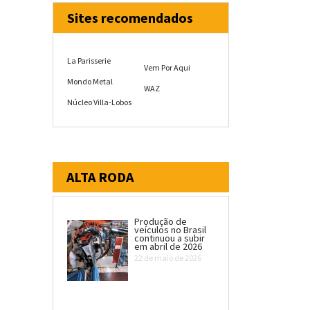
Sites recomendados
La Parisserie
Vem Por Aqui
Mondo Metal
WAZ
Núcleo Villa-Lobos
ALTA RODA
Produção de
veículos no Brasil
continuou a subir
em abril de 2026
22 de maio de 2026