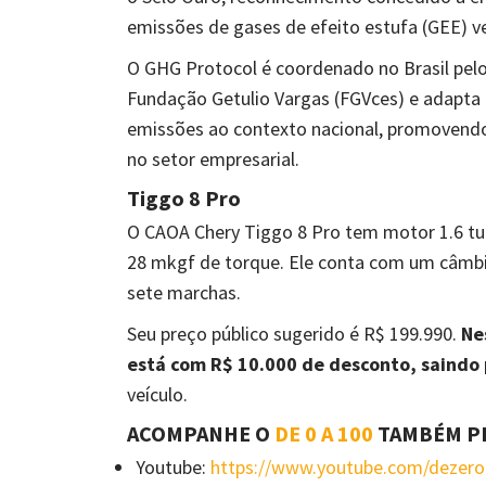
emissões de gases de efeito estufa (GEE) ve
O GHG Protocol é coordenado no Brasil pel
Fundação Getulio Vargas (FGVces) e adapta
emissões ao contexto nacional, promovendo
no setor empresarial.
Tiggo 8 Pro
O CAOA Chery Tiggo 8 Pro tem motor 1.6 tur
28 mkgf de torque. Ele conta com um câm
sete marchas.
Seu preço público sugerido é R$ 199.990.
Ne
está com R$ 10.000 de desconto, saindo
veículo.
ACOMPANHE O
DE 0 A 100
TAMBÉM P
Youtube:
https://www.youtube.com/dezer