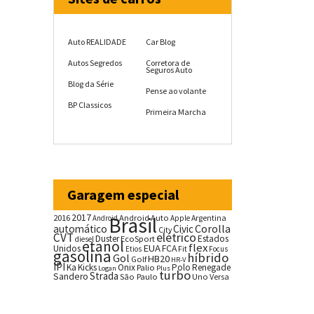
Auto REALIDADE
Car Blog
Autos Segredos
Corretora de
Seguros Auto
Blog da Série
Pense ao volante
BP Classicos
Primeira Marcha
Garagem especial
2017
2016
Brasil
Android Auto
Argentina
Android
Apple
Corolla
automático
Civic
City
CVT
elétrico
Duster
Estados
EcoSport
diesel
etanol
flex
EUA
Unidos
FCA
Fit
Etios
Focus
gasolina
híbrido
Gol
HB20
Golf
HR-V
IPI
Ka
Kicks
Onix
Palio
Polo
Renegade
Logan
Plus
turbo
Strada
Sandero
São Paulo
Uno
Versa