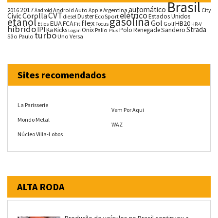
Brasil
automático
2017
2016
Android Auto
Argentina
City
Android
Apple
CVT
elétrico
Corolla
Civic
Duster
Estados Unidos
EcoSport
diesel
gasolina
etanol
flex
Gol
EUA
HB20
FCA
Fit
Golf
Etios
Focus
HR-V
híbrido
IPI
Strada
Ka
Kicks
Onix
Palio
Polo
Renegade
Sandero
Logan
Plus
turbo
São Paulo
Uno
Versa
Sites recomendados
La Parisserie
Vem Por Aqui
Mondo Metal
WAZ
Núcleo Villa-Lobos
ALTA RODA
Produção de veículos no Brasil continuou a