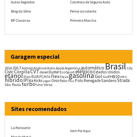
Autos Segredos
Corretora de Seguros Auto
Blog da Série
Pense ao volante
BP Classicos
Primeira Marcha
Garagem especial
Brasil
automático
2017
2016
Android Auto
Argentina
City
Android
Apple
CVT
elétrico
Corolla
Civic
Duster
Estados Unidos
EcoSport
diesel
gasolina
etanol
flex
Gol
EUA
HB20
FCA
Fit
Golf
Etios
Focus
HR-V
híbrido
IPI
Strada
Ka
Kicks
Onix
Palio
Polo
Renegade
Sandero
Logan
Plus
turbo
São Paulo
Uno
Versa
Sites recomendados
La Parisserie
Vem Por Aqui
Mondo Metal