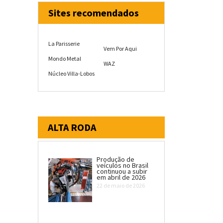
Sites recomendados
La Parisserie
Vem Por Aqui
Mondo Metal
WAZ
Núcleo Villa-Lobos
ALTA RODA
Produção de
veículos no Brasil
continuou a subir
em abril de 2026
22 de maio de 2026