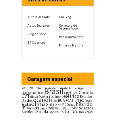
Auto REALIDADE
Car Blog
Autos Segredos
Corretora de
Seguros Auto
Blog da Série
Pense ao volante
BP Classicos
Primeira Marcha
Garagem especial
2017
2016
Brasil
Android Auto
Argentina
Android
Apple
Corolla
automático
Civic
City
CVT
elétrico
Duster
Estados
EcoSport
diesel
etanol
flex
EUA
Unidos
FCA
Fit
Etios
Focus
gasolina
híbrido
Gol
HB20
Golf
HR-V
IPI
Ka
Kicks
Onix
Palio
Polo
Renegade
Logan
Plus
turbo
Strada
Sandero
São Paulo
Uno
Versa