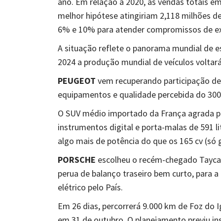
ano. Em relação a 2020, as vendas totais 
melhor hipótese atingiriam 2,118 milhões de
6% e 10% para atender compromissos de e
A situação reflete o panorama mundial de e
2024 a produção mundial de veículos voltará
PEUGEOT
vem recuperando participação de
equipamentos e qualidade percebida do 300
O SUV médio importado da França agrada pel
instrumentos digital e porta-malas de 591 li
algo mais de potência do que os 165 cv (só g
PORSCHE
escolheu o recém-chegado Taycan
perua de balanço traseiro bem curto, para 
elétrico pelo País.
Em 26 dias, percorrerá 9.000 km de Foz do I
em 31 de outubro. O planejamento previu in