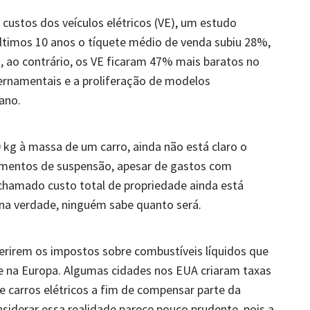
custos dos veículos elétricos (VE), um estudo
ltimos 10 anos o tíquete médio de venda subiu 28%,
, ao contrário, os VE ficaram 47% mais baratos no
rnamentais e a proliferação de modelos
ano.
kg à massa de um carro, ainda não está claro o
lementos de suspensão, apesar de gastos com
 chamado custo total de propriedade ainda está
, na verdade, ninguém sabe quanto será.
erirem os impostos sobre combustíveis líquidos que
e na Europa. Algumas cidades nos EUA criaram taxas
 carros elétricos a fim de compensar parte da
siderar essa realidade parece pouco prudente, pois a