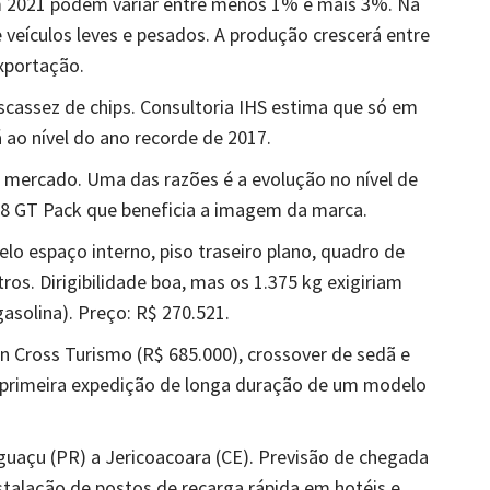
em 2021 podem variar entre menos 1% e mais 3%. Na
 veículos leves e pesados. A produção crescerá entre
xportação.
scassez de chips. Consultoria IHS estima que só em
 ao nível do ano recorde de 2017.
 mercado. Uma das razões é a evolução no nível de
8 GT Pack que beneficia a imagem da marca.
o espaço interno, piso traseiro plano, quadro de
tros. Dirigibilidade boa, mas os 1.375 kg exigiriam
asolina). Preço: R$ 270.521.
 Cross Turismo (R$ 685.000), crossover de sedã e
a primeira expedição de longa duração de um modelo
guaçu (PR) a Jericoacoara (CE). Previsão de chegada
stalação de postos de recarga rápida em hotéis e