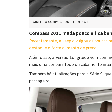
PAINEL DO COMPASS LONGITUDE 2021
Compass 2021 muda pouco e fica be
Recentemente, a Jeep divulgou as poucas n
destaque o forte aumento de preço
.
Além disso, a versão Longitude vem com n
mais uma cor para todo o acabamento inter
Também há atualizações para a Série S, que
passageiro.