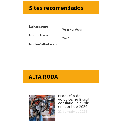
Sites recomendados
La Parisserie
Vem Por Aqui
Mondo Metal
WAZ
Núcleo Villa-Lobos
ALTA RODA
Produção de
veículos no Brasil
continuou a subir
em abril de 2026
22 de maio de 2026