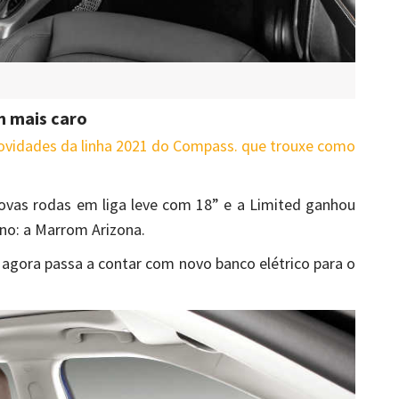
m mais caro
ovidades da linha 2021 do Compass. que trouxe como
ovas rodas em liga leve com 18” e a Limited ganhou
no: a Marrom Arizona.
 agora passa a contar com novo banco elétrico para o