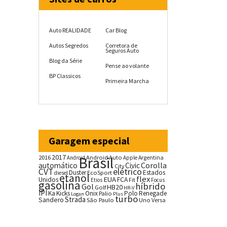
Auto REALIDADE
Car Blog
Autos Segredos
Corretora de
Seguros Auto
Blog da Série
Pense ao volante
BP Classicos
Primeira Marcha
Garagem especial
2017
2016
Brasil
Android Auto
Argentina
Android
Apple
Corolla
automático
Civic
City
CVT
elétrico
Duster
Estados
EcoSport
diesel
etanol
flex
EUA
Unidos
FCA
Fit
Etios
Focus
gasolina
híbrido
Gol
HB20
Golf
HR-V
IPI
Ka
Kicks
Onix
Palio
Polo
Renegade
Logan
Plus
turbo
Strada
Sandero
São Paulo
Uno
Versa