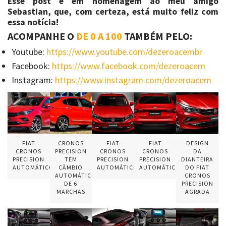
Esse post é em homenagem ao meu amigo
Sebastian, que, com certeza, está muito feliz com
essa notícia!
ACOMPANHE O
DE 0 A 100
TAMBÉM PELO:
Youtube:
https://www.youtube.com/dezeroacembr
Facebook:
https://www.facebook.com/dezeroacem
Instagram:
https://www.instagram.com/dezeroacem
FIAT
CRONOS
FIAT
FIAT
DESIGN
CRONOS
PRECISION
CRONOS
CRONOS
DA
PRECISION
TEM
PRECISION
PRECISION
DIANTEIRA
AUTOMÁTICO
CÂMBIO
AUTOMÁTICO
AUTOMÁTICO
DO FIAT
AUTOMÁTICO
CRONOS
DE 6
PRECISION
MARCHAS
AGRADA