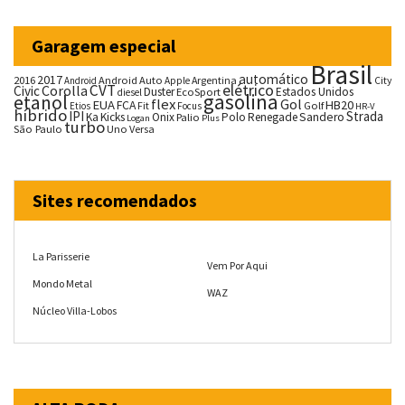
Garagem especial
Brasil
automático
2017
2016
Android Auto
Argentina
City
Android
Apple
CVT
elétrico
Corolla
Civic
Duster
Estados Unidos
EcoSport
diesel
gasolina
etanol
flex
Gol
EUA
HB20
FCA
Fit
Golf
Etios
Focus
HR-V
híbrido
IPI
Strada
Ka
Kicks
Onix
Palio
Polo
Renegade
Sandero
Logan
Plus
turbo
São Paulo
Uno
Versa
Sites recomendados
La Parisserie
Vem Por Aqui
Mondo Metal
WAZ
Núcleo Villa-Lobos