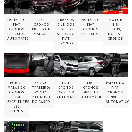
PAINEL DO
FIAT
TRASEIRA
PAINEL DO
MOTOR
FIAT
CRONOS
É UM DOS
FIAT
1.8
CRONOS
PRECISION
PONTOS
CRONOS
E.TORQ
PRECISION
MANUAL
ALTOS DO
PRECISION
DO FIAT
AUTOMÁTICO
FIAT
CRONOS
CRONOS
PORTA-
ESPAÇO
FIAT
FIAT
PAINEL DO
MALAS DO
TRASEIRO:
CRONOS
CRONOS
FIAT
CRONOS
PONTO
DRIVE 1.8
DRIVE 1.8
CRONOS
TEM
NEGATIVO
AUTOMÁTICO
AUTOMÁTICO
DRIVE 1.8
EXCELENTES
DO CARRO
AUTOMÁTICO
525
LITROS