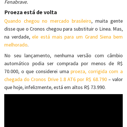
Fenabrave.
Proeza está de volta
Quando chegou no mercado brasileiro
, muita gente
disse que o Cronos chegou para substituir o Linea. Mas,
na verdade,
ele está mais para um Grand Siena bem
melhorado
.
No seu lançamento, nenhuma versão com câmbio
automático podia ser comprada por menos de R$
70.000, o que considerei uma
proeza, corrigida com a
chegada do Cronos Drive 1.8 AT6 por R$ 68.790
– valor
que hoje, infelizmente, está em altos R$ 73.990.