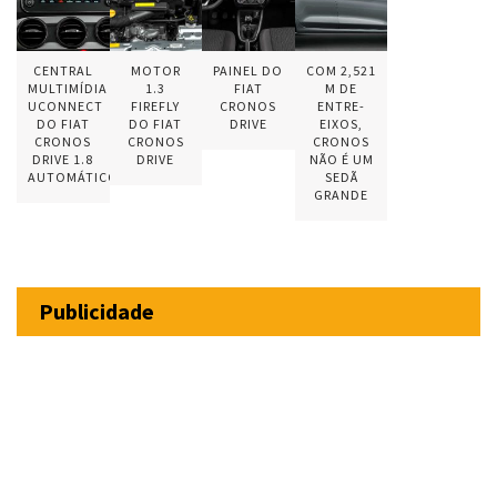
CENTRAL
MOTOR
PAINEL DO
COM 2,521
MULTIMÍDIA
1.3
FIAT
M DE
UCONNECT
FIREFLY
CRONOS
ENTRE-
DO FIAT
DO FIAT
DRIVE
EIXOS,
CRONOS
CRONOS
CRONOS
DRIVE 1.8
DRIVE
NÃO É UM
AUTOMÁTICO
SEDÃ
GRANDE
Publicidade