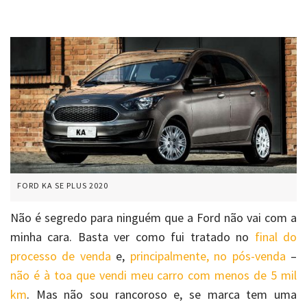
FORD KA SE PLUS 2020
Não é segredo para ninguém que a Ford não vai com a
minha cara. Basta ver como fui tratado no
final do
processo de venda
e,
principalmente, no pós-venda
–
não é à toa que
vendi meu carro com menos de 5 mil
km
. Mas não sou rancoroso e, se marca tem uma