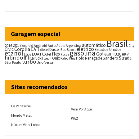
Garagem especial
Brasil
automático
2017
2016
Android Auto
Argentina
City
Android
Apple
CVT
elétrico
Corolla
Civic
Duster
Estados Unidos
EcoSport
diesel
gasolina
etanol
flex
Gol
EUA
HB20
FCA
Fit
Golf
Etios
Focus
HR-V
híbrido
IPI
Strada
Ka
Kicks
Onix
Palio
Polo
Renegade
Sandero
Logan
Plus
turbo
São Paulo
Uno
Versa
Sites recomendados
La Parisserie
Vem Por Aqui
Mondo Metal
WAZ
Núcleo Villa-Lobos