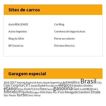
Sites de carros
Auto REALIDADE
Car Blog
Autos Segredos
Corretora de Seguros Auto
Blog da Série
Pense ao volante
BP Classicos
Primeira Marcha
Garagem especial
Brasil
automático
2017
2016
Android Auto
Argentina
City
Android
Apple
CVT
elétrico
Corolla
Civic
Duster
Estados Unidos
EcoSport
diesel
gasolina
etanol
flex
Gol
EUA
HB20
FCA
Fit
Golf
Etios
Focus
HR-V
híbrido
IPI
Strada
Ka
Kicks
Onix
Palio
Polo
Renegade
Sandero
Logan
Plus
turbo
São Paulo
Uno
Versa