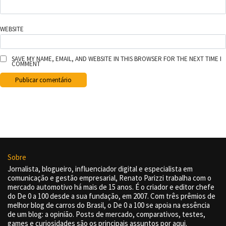
WEBSITE
SAVE MY NAME, EMAIL, AND WEBSITE IN THIS BROWSER FOR THE NEXT TIME I
COMMENT
Sobre
Jornalista, blogueiro, influenciador digital e especialista em
comunicação e gestão empresarial, Renato Parizzi trabalha com o
mercado automotivo há mais de 15 anos. É o criador e editor chefe
do De 0 a 100 desde a sua fundação, em 2007. Com três prêmios de
melhor blog de carros do Brasil, o De 0 a 100 se apoia na essência
de um blog: a opinião. Posts de mercado, comparativos, testes,
games e curiosidades são os principais assuntos por aqui.