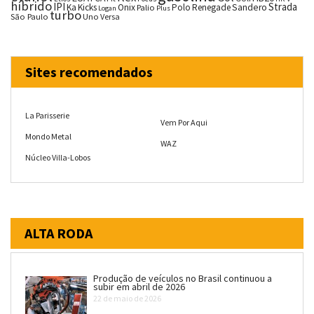
híbrido
IPI
Strada
Ka
Kicks
Onix
Palio
Polo
Renegade
Sandero
Logan
Plus
turbo
São Paulo
Uno
Versa
Sites recomendados
La Parisserie
Vem Por Aqui
Mondo Metal
WAZ
Núcleo Villa-Lobos
ALTA RODA
Produção de veículos no Brasil continuou a
subir em abril de 2026
22 de maio de 2026