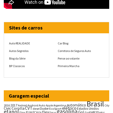
Sites de carros
Auto REALIDADE
Car Blog
Autos Segredos
Corretora de Seguros Auto
Blog da Série
Pense ao volante
BP Classicos
Primeira Marcha
Garagem especial
Brasil
automático
2017
2016
Android Auto
Argentina
City
Android
Apple
CVT
elétrico
Corolla
Civic
Duster
Estados Unidos
EcoSport
diesel
gasolina
etanol
flex
Gol
EUA
HB20
FCA
Fit
Golf
Etios
Focus
HR-V