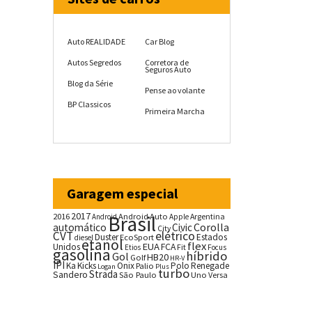
Auto REALIDADE
Car Blog
Autos Segredos
Corretora de
Seguros Auto
Blog da Série
Pense ao volante
BP Classicos
Primeira Marcha
Garagem especial
2017
2016
Brasil
Android Auto
Argentina
Android
Apple
Corolla
automático
Civic
City
CVT
elétrico
Duster
Estados
EcoSport
diesel
etanol
flex
EUA
Unidos
FCA
Fit
Etios
Focus
gasolina
híbrido
Gol
HB20
Golf
HR-V
IPI
Ka
Kicks
Onix
Palio
Polo
Renegade
Logan
Plus
turbo
Strada
Sandero
São Paulo
Uno
Versa