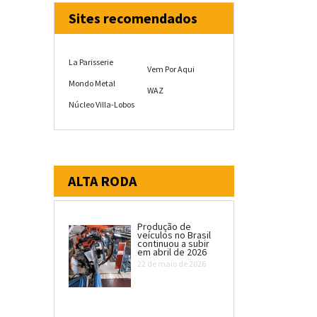
Sites recomendados
La Parisserie
Vem Por Aqui
Mondo Metal
WAZ
Núcleo Villa-Lobos
ALTA RODA
Produção de
veículos no Brasil
continuou a subir
em abril de 2026
22 de maio de 2026