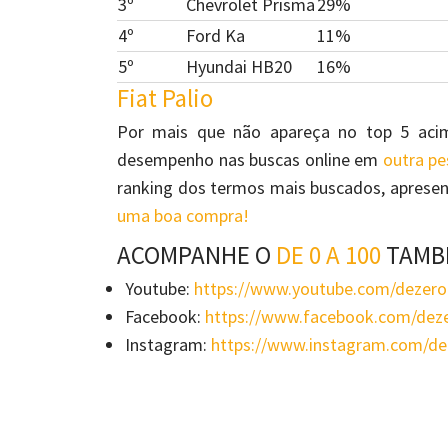
3º
Chevrolet Prisma
29%
4º
Ford Ka
11%
5º
Hyundai HB20
16%
Fiat Palio
Por mais que não apareça no top 5 aci
desempenho nas buscas online em
outra pe
ranking dos termos mais buscados, apresen
uma boa compra!
ACOMPANHE O
DE 0 A 100
TAMB
Youtube:
https://www.youtube.com/dezer
Facebook:
https://www.facebook.com/de
Instagram:
https://www.instagram.com/d