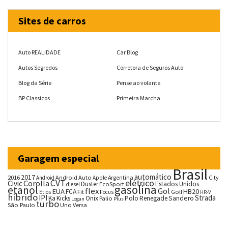
Sites de carros
Auto REALIDADE
Car Blog
Autos Segredos
Corretora de Seguros Auto
Blog da Série
Pense ao volante
BP Classicos
Primeira Marcha
Garagem especial
Brasil
automático
2017
2016
Android Auto
Argentina
City
Android
Apple
CVT
elétrico
Corolla
Civic
Duster
Estados Unidos
EcoSport
diesel
gasolina
etanol
flex
Gol
EUA
HB20
FCA
Fit
Golf
Etios
Focus
HR-V
híbrido
IPI
Strada
Ka
Kicks
Onix
Palio
Polo
Renegade
Sandero
Logan
Plus
turbo
São Paulo
Uno
Versa