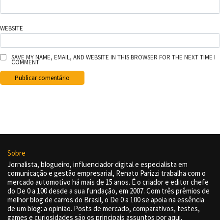
WEBSITE
SAVE MY NAME, EMAIL, AND WEBSITE IN THIS BROWSER FOR THE NEXT TIME I
COMMENT
Sobre
Jornalista, blogueiro, influenciador digital e especialista em
comunicação e gestão empresarial, Renato Parizzi trabalha com o
mercado automotivo há mais de 15 anos. É o criador e editor chefe
do De 0 a 100 desde a sua fundação, em 2007. Com três prêmios de
melhor blog de carros do Brasil, o De 0 a 100 se apoia na essência
de um blog: a opinião. Posts de mercado, comparativos, testes,
games e curiosidades são os principais assuntos por aqui.