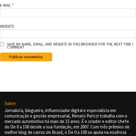
E-MAIL
*
WEBSITE
SAVE MY NAME, EMAIL, AND WEBSITE IN THIS BROWSER FOR THE NEXT TIME I
COMMENT
Sobre
Jornalista, blogueiro, influenciador digital e especialista em
comunicação e gestão empresarial, Renato Parizzi trabalha com o
mercado automotivo há mais de 15 anos. É o criador e editor chefe
do De 0 a 100 desde a sua fundação, em 2007. Com três prêmios de
melhor blog de carros do Brasil, o De 0 a 100 se apoia na essência