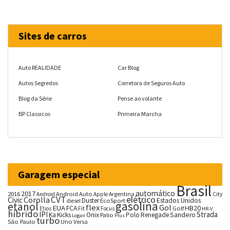
Sites de carros
Auto REALIDADE
Car Blog
Autos Segredos
Corretora de Seguros Auto
Blog da Série
Pense ao volante
BP Classicos
Primeira Marcha
Garagem especial
Brasil
automático
2017
2016
Android Auto
Argentina
City
Android
Apple
CVT
elétrico
Corolla
Civic
Duster
Estados Unidos
EcoSport
diesel
gasolina
etanol
flex
Gol
EUA
HB20
FCA
Fit
Golf
Etios
Focus
HR-V
híbrido
IPI
Strada
Ka
Kicks
Onix
Palio
Polo
Renegade
Sandero
Logan
Plus
turbo
São Paulo
Uno
Versa