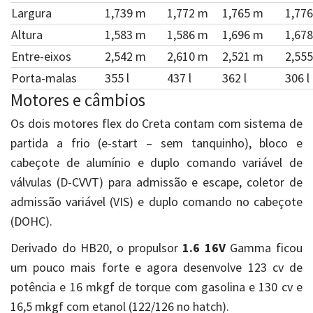
Largura
1,739 m
1,772 m
1,765 m
1,77
Altura
1,583 m
1,586 m
1,696 m
1,67
Entre-eixos
2,542 m
2,610 m
2,521 m
2,55
Porta-malas
355 l
437 l
362 l
306 l
Motores e câmbios
Os dois motores flex do Creta contam com sistema de
partida a frio (e-start – sem tanquinho), bloco e
cabeçote de alumínio e duplo comando variável de
válvulas (D-CVVT) para admissão e escape, coletor de
admissão variável (VIS) e duplo comando no cabeçote
(DOHC).
Derivado do HB20, o propulsor
1.6 16V
Gamma ficou
um pouco mais forte e agora desenvolve 123 cv de
potência e 16 mkgf de torque com gasolina e 130 cv e
16,5 mkgf com etanol (122/126 no hatch).