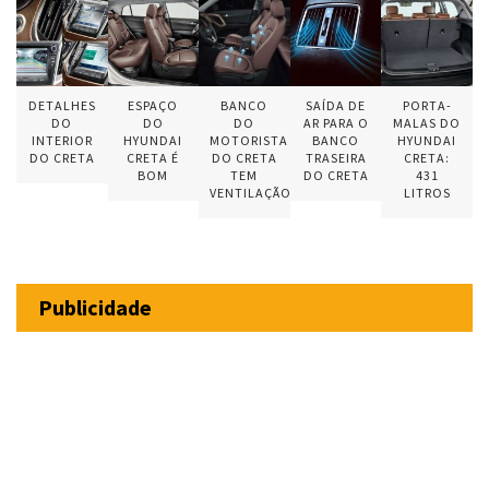
DETALHES
ESPAÇO
BANCO
SAÍDA DE
PORTA-
DO
DO
DO
AR PARA O
MALAS DO
INTERIOR
HYUNDAI
MOTORISTA
BANCO
HYUNDAI
DO CRETA
CRETA É
DO CRETA
TRASEIRA
CRETA:
BOM
TEM
DO CRETA
431
VENTILAÇÃO
LITROS
Publicidade