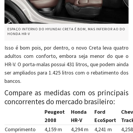
ESPAÇO INTERNO DO HYUNDAI CRETA É BOM, MAS INFERIOR AO DO
HONDA HR-V
Isso é bom pois, por dentro, o novo Creta leva quatro
adultos com conforto, embora seja menor do que o
HR-V. O porta-malas possui 431 litros, que podem ainda
ser ampliados para 1.425 litros com o rebatimento dos
bancos.
Compare as medidas com os principais
concorrentes do mercado brasileiro:
Peugeot
Honda
Ford
Chev
2008
HR-V
EcoSport
Trac
Comprimento
4,159 m
4,294 m
4,241 m
4,25