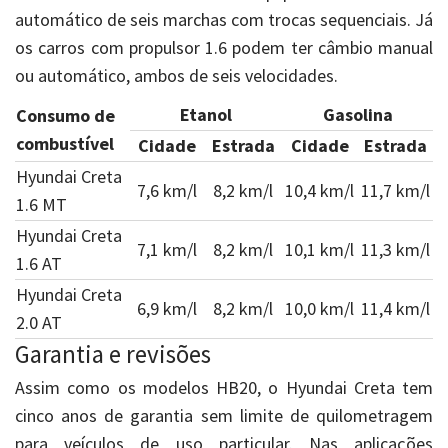
automático de seis marchas com trocas sequenciais. Já
os carros com propulsor 1.6 podem ter câmbio manual
ou automático, ambos de seis velocidades.
Etanol
Gasolina
Consumo de
combustível
Cidade
Estrada
Cidade
Estrada
Hyundai Creta
7,6 km/l
8,2 km/l
10,4 km/l
11,7 km/l
1.6 MT
Hyundai Creta
7,1 km/l
8,2 km/l
10,1 km/l
11,3 km/l
1.6 AT
Hyundai Creta
6,9 km/l
8,2 km/l
10,0 km/l
11,4 km/l
2.0 AT
Garantia e revisões
Assim como os modelos HB20, o Hyundai Creta tem
cinco anos de garantia sem limite de quilometragem
para veículos de uso particular. Nas aplicações