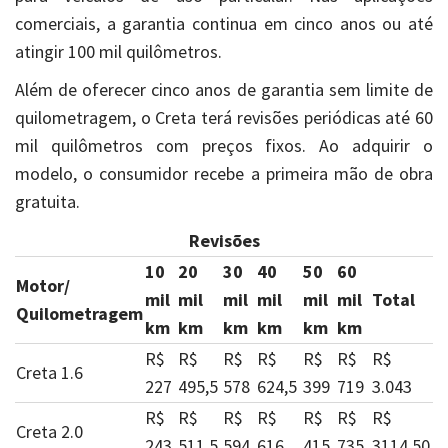
comerciais, a garantia continua em cinco anos ou até
atingir 100 mil quilômetros.
Além de oferecer cinco anos de garantia sem limite de
quilometragem, o Creta terá revisões periódicas até 60
mil quilômetros com preços fixos. Ao adquirir o
modelo, o consumidor recebe a primeira mão de obra
gratuita.
Revisões
10
20
30
40
50
60
Motor/
mil
mil
mil
mil
mil
mil
Total
Quilometragem
km
km
km
km
km
km
R$
R$
R$
R$
R$
R$
R$
Creta 1.6
227
495,5
578
624,5
399
719
3.043
R$
R$
R$
R$
R$
R$
R$
Creta 2.0
243
511,5
594
616
415
735
3114,50