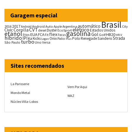
Garagem especial
Brasil
automático
2017
2016
Android Auto
Argentina
City
Android
Apple
CVT
elétrico
Corolla
Civic
Duster
Estados Unidos
EcoSport
diesel
gasolina
etanol
flex
Gol
EUA
HB20
FCA
Fit
Golf
Etios
Focus
HR-V
híbrido
IPI
Strada
Ka
Kicks
Onix
Palio
Polo
Renegade
Sandero
Logan
Plus
turbo
São Paulo
Uno
Versa
Sites recomendados
La Parisserie
Vem Por Aqui
Mondo Metal
WAZ
Núcleo Villa-Lobos