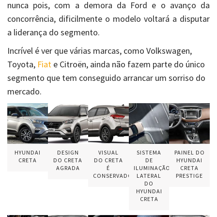
nunca pois, com a demora da Ford e o avanço da
concorrência, dificilmente o modelo voltará a disputar
a liderança do segmento.
Incrível é ver que várias marcas, como Volkswagen,
Toyota,
Fiat
e Citroën, ainda não fazem parte do único
segmento que tem conseguido arrancar um sorriso do
mercado.
HYUNDAI
DESIGN
VISUAL
SISTEMA
PAINEL DO
CRETA
DO CRETA
DO CRETA
DE
HYUNDAI
AGRADA
É
ILUMINAÇÃO
CRETA
CONSERVADOR
LATERAL
PRESTIGE
DO
HYUNDAI
CRETA