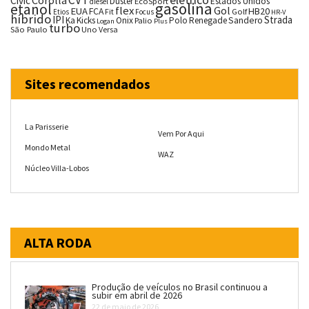
CVT
elétrico
Corolla
Civic
Duster
Estados Unidos
EcoSport
diesel
gasolina
etanol
flex
Gol
EUA
HB20
FCA
Fit
Golf
Etios
Focus
HR-V
híbrido
IPI
Strada
Ka
Kicks
Onix
Palio
Polo
Renegade
Sandero
Logan
Plus
turbo
São Paulo
Uno
Versa
Sites recomendados
La Parisserie
Vem Por Aqui
Mondo Metal
WAZ
Núcleo Villa-Lobos
ALTA RODA
Produção de veículos no Brasil continuou a
subir em abril de 2026
22 de maio de 2026