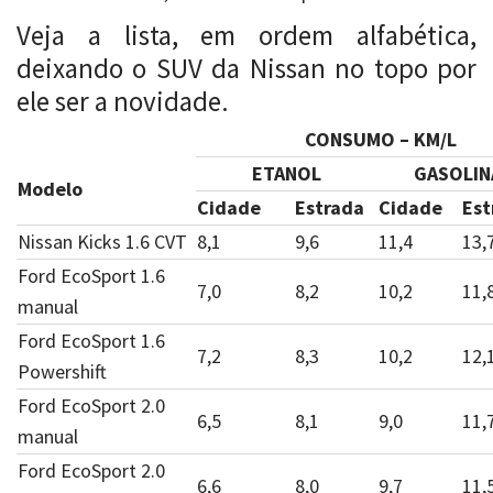
Veja a lista, em ordem alfabética,
deixando o SUV da Nissan no topo por
ele ser a novidade.
CONSUMO – KM/L
ETANOL
GASOLIN
Modelo
Cidade
Estrada
Cidade
Est
Nissan Kicks 1.6 CVT
8,1
9,6
11,4
13,
Ford EcoSport 1.6
7,0
8,2
10,2
11,
manual
Ford EcoSport 1.6
7,2
8,3
10,2
12,
Powershift
Ford EcoSport 2.0
6,5
8,1
9,0
11,
manual
Ford EcoSport 2.0
6,6
8,0
9,7
11,