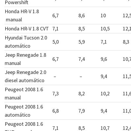
Powershift
Honda HR-V 1.8
6,7
8,6
10
12,
manual
Honda HR-V 1.8 CVT
7,1
8,5
10,5
12,
Hyundai Tucson 2.0
5,0
5,9
7,1
8,3
automático
Jeep Renegade 1.8
6,7
7,4
9,6
10,
manual
Jeep Renegade 2.0
–
–
9,4
11,
diesel automático
Peugeot 2008 1.6
7,3
8,2
10,2
11,
manual
Peugeot 2008 1.6
6,8
7,9
9,4
11,
automático
Peugeot 2008 1.6
7,1
8,5
10,7
12,