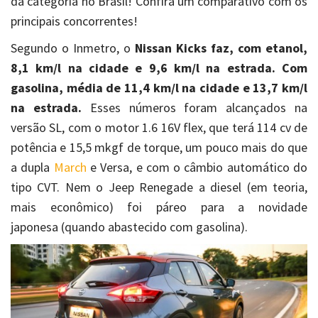
da categoria no Brasil! Confira um comparativo com os
principais concorrentes!
Segundo o Inmetro, o
Nissan Kicks faz, com etanol,
8,1 km/l na cidade e 9,6 km/l na estrada. Com
gasolina, média de 11,4 km/l na cidade e 13,7 km/l
na estrada.
Esses números foram alcançados na
versão SL, com o motor 1.6 16V flex, que terá 114 cv de
potência e 15,5 mkgf de torque, um pouco mais do que
a dupla
March
e Versa, e com o câmbio automático do
tipo CVT. Nem o Jeep Renegade a diesel (em teoria,
mais econômico) foi páreo para a novidade
japonesa (quando abastecido com gasolina).