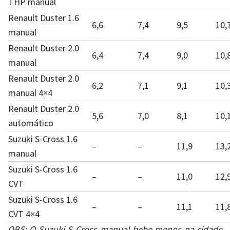
THP manual
Renault Duster 1.6
6,6
7,4
9,5
10,
manual
Renault Duster 2.0
6,4
7,4
9,0
10,
manual
Renault Duster 2.0
6,2
7,1
9,1
10,
manual 4×4
Renault Duster 2.0
5,6
7,0
8,1
10,
automático
Suzuki S-Cross 1.6
–
–
11,9
13,
manual
Suzuki S-Cross 1.6
–
–
11,0
12,
CVT
Suzuki S-Cross 1.6
–
–
11,1
11,
CVT 4×4
OBS: O Suzuki S-Cross manual bebe menos na cidade