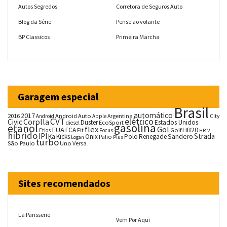
Autos Segredos
Corretora de Seguros Auto
Blog da Série
Pense ao volante
BP Classicos
Primeira Marcha
Garagem especial
Brasil
automático
2017
2016
Android Auto
Argentina
City
Android
Apple
CVT
elétrico
Corolla
Civic
Duster
Estados Unidos
EcoSport
diesel
gasolina
etanol
flex
Gol
EUA
HB20
FCA
Fit
Golf
Etios
Focus
HR-V
híbrido
IPI
Strada
Ka
Kicks
Onix
Palio
Polo
Renegade
Sandero
Logan
Plus
turbo
São Paulo
Uno
Versa
Sites recomendados
La Parisserie
Vem Por Aqui