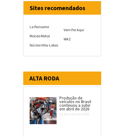
Sites recomendados
La Parisserie
Vem Por Aqui
Mondo Metal
WAZ
Núcleo Villa-Lobos
ALTA RODA
Produção de
veículos no Brasil
continuou a subir
em abril de 2026
22 de maio de 2026