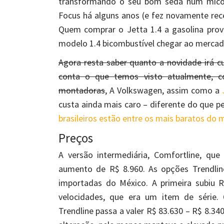
transformando o seu bom sedã num mico
Focus há alguns anos (e fez novamente re
Quem comprar o Jetta 1.4 a gasolina prov
modelo 1.4 bicombustível chegar ao mercad
Agora resta saber quanto a novidade irá c
conta o que temos visto atualmente, 
montadoras
, A Volkswagen, assim como a
custa ainda mais caro – diferente do que p
brasileiros estão entre os mais baratos do 
Preços
A versão intermediária, Comfortline, que
aumento de R$ 8.960. As opções Trendline
importadas do México. A primeira subiu 
velocidades, que era um item de série.
Trendline passa a valer R$ 83.630 – R$ 8.34