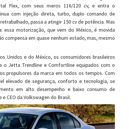
tal Flex, com seus meros 116/120 cv, e entra o
tinua com injeção direta, turbo, duplo comando de
r retrabalhado, passa a atingir 150 cv de potência. Mas
ça: essa motorização, que vem do México, é movida
 não compensa em quase nenhum estado, mas, mesmo
os Unidos e do México, os consumidores brasileiros
a o Jetta Trendline e Comfortline equipados com o
dos propulsores da marca em todos os tempos. Com
vel elevado de segurança, conforto e tecnologia, se
gmento em alto desempenho e baixo consumo de
e e CEO da Volkswagen do Brasil.