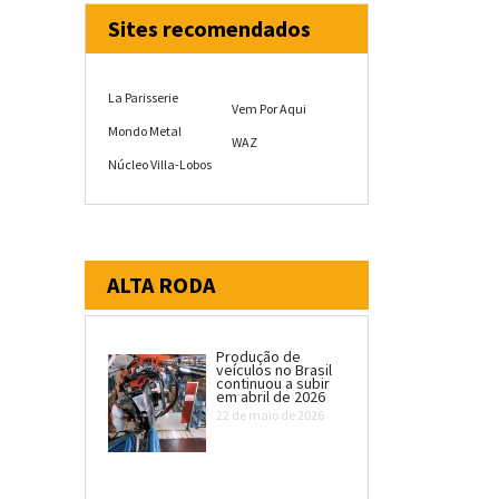
Sites recomendados
La Parisserie
Vem Por Aqui
Mondo Metal
WAZ
Núcleo Villa-Lobos
ALTA RODA
Produção de
veículos no Brasil
continuou a subir
em abril de 2026
22 de maio de 2026