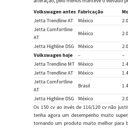
alteração, pelo menos manteve o elevado pr
Volkswagen antes
Fabricação
Mo
Jetta Trendline AT
México
2.
Jetta Comfortline
México
2.
AT
Jetta Highline DSG
México
2.
Volkswagen hoje
–
–
Jetta Trendline MT
México
1.
Jetta Trendline AT
México
1.
Jetta Comfortline
Brasil
1.
AT
Jetta Highline DSG
México
2.
Os 150 cv ao invés de 116/120 cv não jus
tenha agora um desempenho muito superi
tornando um produto muito melhor para 