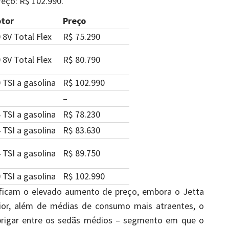
eço: R$ 102.990.
tor
Preço
0 8V Total Flex
R$ 75.290
0 8V Total Flex
R$ 80.790
0 TSI a gasolina
R$ 102.990
–
4 TSI a gasolina
R$ 78.230
4 TSI a gasolina
R$ 83.630
4 TSI a gasolina
R$ 89.750
0 TSI a gasolina
R$ 102.990
tificam o elevado aumento de preço, embora o Jetta
or, além de médias de consumo mais atraentes, o
brigar entre os sedãs médios – segmento em que o