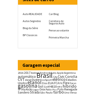
Auto REALIDADE
Car Blog
Autos Segredos
Corretora de
Seguros Auto
Blog da Série
Pense ao volante
BP Classicos
Primeira Marcha
Garagem especial
2017
2016
Brasil
Android Auto
Argentina
Android
Apple
Corolla
automático
Civic
City
CVT
elétrico
Duster
Estados
EcoSport
diesel
etanol
flex
EUA
Unidos
FCA
Fit
Etios
Focus
gasolina
híbrido
Gol
HB20
Golf
HR-V
IPI
Ka
Kicks
Onix
Palio
Polo
Renegade
Logan
Plus
turbo
Strada
Sandero
São Paulo
Uno
Versa