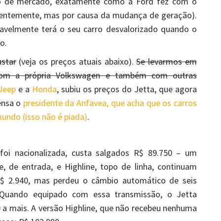
 de mercado, exatamente como a Ford fez com o
centemente, mas por causa da mudança de geração).
avelmente terá o seu carro desvalorizado quando o
o.
ustar
(veja os preços atuais abaixo).
Se levarmos em
com a própria Volkswagen e também com outras
Jeep
e a
Honda
, subiu os preços do Jetta, que agora
ensa o
presidente da Anfavea, que acha que os carros
mundo (isso não é piada)
.
 foi nacionalizada, custa salgados R$ 89.750 – um
, de entrada, e Highline, topo de linha, continuam
R$ 2.940, mas perdeu o câmbio automático de seis
 Quando equipado com essa transmissão, o Jetta
0 a mais. A versão Highline, que não recebeu nenhuma