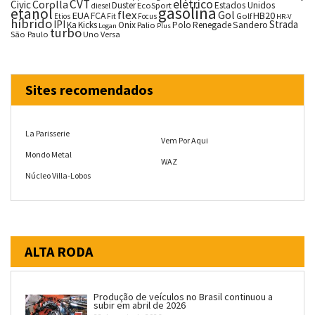
CVT
elétrico
Corolla
Civic
Duster
Estados Unidos
EcoSport
diesel
gasolina
etanol
flex
Gol
EUA
HB20
FCA
Fit
Golf
Etios
Focus
HR-V
híbrido
IPI
Strada
Ka
Kicks
Onix
Palio
Polo
Renegade
Sandero
Logan
Plus
turbo
São Paulo
Uno
Versa
Sites recomendados
La Parisserie
Vem Por Aqui
Mondo Metal
WAZ
Núcleo Villa-Lobos
ALTA RODA
Produção de veículos no Brasil continuou a
subir em abril de 2026