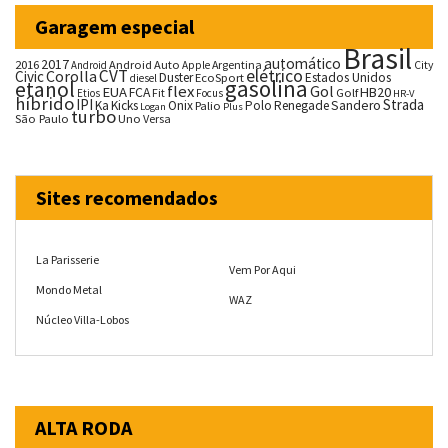
Garagem especial
Brasil
automático
2017
2016
Android Auto
Argentina
City
Android
Apple
CVT
elétrico
Corolla
Civic
Duster
Estados Unidos
EcoSport
diesel
gasolina
etanol
flex
Gol
EUA
HB20
FCA
Fit
Golf
Etios
Focus
HR-V
híbrido
IPI
Strada
Ka
Kicks
Onix
Palio
Polo
Renegade
Sandero
Logan
Plus
turbo
São Paulo
Uno
Versa
Sites recomendados
La Parisserie
Vem Por Aqui
Mondo Metal
WAZ
Núcleo Villa-Lobos
ALTA RODA