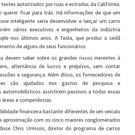
estes autorizados por ruas e estradas da Califórnia.
ai querer ficar para trás. Há informações de que um
one inteligente seria desenvolver e lançar um carro
porém vários executivos e engenheiros da indústria
pple nos últimos anos. A Tesla, que produz o sedã
iamento de alguns de seus funcionários.
ca devem saber sobre os grandes riscos inerentes à
ins, alternância de lucros e prejuízos, sem contar
missões e segurança. Além disso, os fornecedores de
zes são ajudados nos gastos de pesquisa e
 automobilísticos assistirem passivos a todas essas
e áreas e competências.
abilidade financeira bastante diferentes de um veiculo
uma aproximação com os cinco maiores conglomerados
disse Chris Urmson, diretor do programa de carros