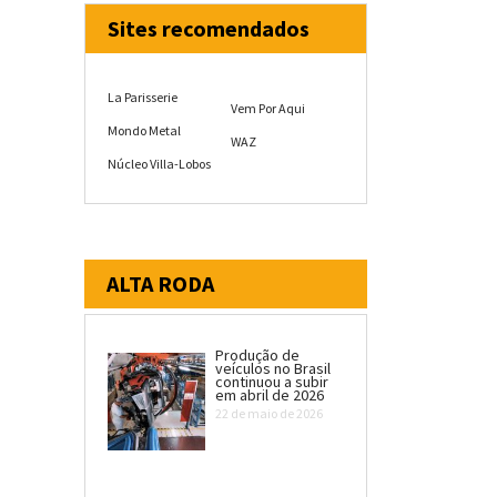
Sites recomendados
La Parisserie
Vem Por Aqui
Mondo Metal
WAZ
Núcleo Villa-Lobos
ALTA RODA
Produção de
veículos no Brasil
continuou a subir
em abril de 2026
22 de maio de 2026