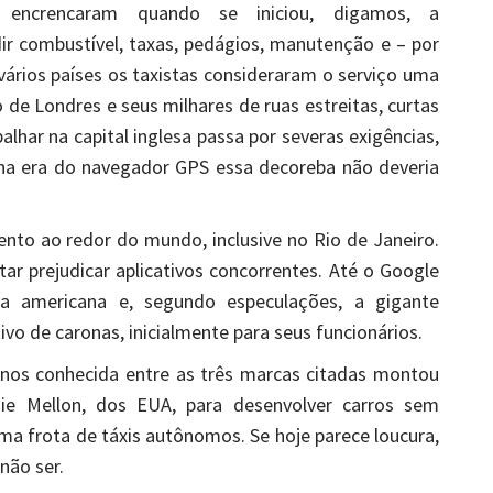
 encrencaram quando se iniciou, digamos, a
dir combustível, taxas, pedágios, manutenção e – por
rios países os taxistas consideraram o serviço uma
o de Londres e seus milhares de ruas estreitas, curtas
alhar na capital inglesa passa por severas exigências,
lena era do navegador GPS essa decoreba não deveria
nto ao redor do mundo, inclusive no Rio de Janeiro.
r prejudicar aplicativos concorrentes. Até o Google
esa americana e, segundo especulações, a gigante
tivo de caronas, inicialmente para seus funcionários.
enos conhecida entre as três marcas citadas montou
ie Mellon, dos EUA, para desenvolver carros sem
ma frota de táxis autônomos. Se hoje parece loucura,
não ser.