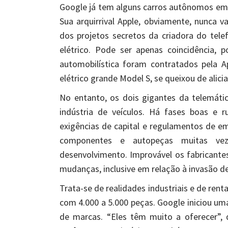
Google já tem alguns carros autônomos em t
Sua arquirrival Apple, obviamente, nunca v
dos projetos secretos da criadora do telef
elétrico. Pode ser apenas coincidência, 
automobilística foram contratados pela A
elétrico grande Model S, se queixou de alic
No entanto, os dois gigantes da telemáti
indústria de veículos. Há fases boas e ru
exigências de capital e regulamentos de e
componentes e autopeças muitas ve
desenvolvimento. Improvável os fabricantes
mudanças, inclusive em relação à invasão d
Trata-se de realidades industriais e de rent
com 4.000 a 5.000 peças. Google iniciou 
de marcas. “Eles têm muito a oferecer”, 