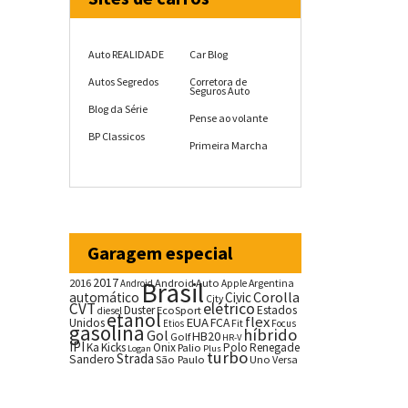
Auto REALIDADE
Car Blog
Autos Segredos
Corretora de
Seguros Auto
Blog da Série
Pense ao volante
BP Classicos
Primeira Marcha
Garagem especial
2017
2016
Brasil
Android Auto
Argentina
Android
Apple
Corolla
automático
Civic
City
CVT
elétrico
Duster
Estados
EcoSport
diesel
etanol
flex
EUA
Unidos
FCA
Fit
Etios
Focus
gasolina
híbrido
Gol
HB20
Golf
HR-V
IPI
Ka
Kicks
Onix
Palio
Polo
Renegade
Logan
Plus
turbo
Strada
Sandero
São Paulo
Uno
Versa