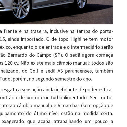
a frente e na traseira, inclusive na tampa do porta-
015, ainda importado. O de topo Highline tem motor
éxico, enquanto o de entrada e o intermediário serão
São Bernardo do Campo (SP). O sedã agora começa
s 120 cv. Não existe mais câmbio manual: todos são
ionalizado, do Golf e sedã A3 paranaenses, também
. Tudo, porém, no segundo semestre do ano.
 resgata a sensação ainda inebriante de poder esticar
contrário de um motor turboalimentado. Seu motor
mente ao câmbio manual de 6 marchas (sem opção de
quipamento de ótimo nível estão na medida certa.
go exagerado que acaba atrapalhando um pouco a