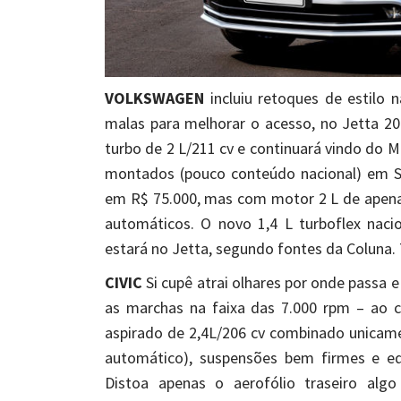
VOLKSWAGEN
incluiu retoques de estilo n
malas para melhorar o acesso, no Jetta 2
turbo de 2 L/211 cv e continuará vindo do M
montados (pouco conteúdo nacional) em 
em R$ 75.000, mas com motor 2 L de apena
automáticos. O novo 1,4 L turboflex nac
estará no Jetta, segundo fontes da Coluna
CIVIC
Si cupê atrai olhares por onde passa e
as marchas na faixa das 7.000 rpm – ao 
aspirado de 2,4L/206 cv combinado unica
automático), suspensões bem firmes e e
Distoa apenas o aerofólio traseiro al