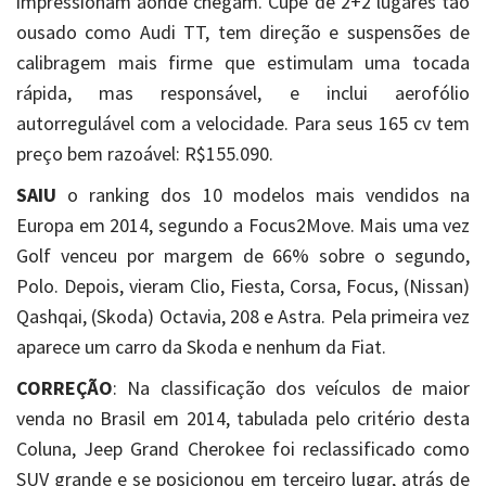
impressionam aonde chegam. Cupê de 2+2 lugares tão
ousado como Audi TT, tem direção e suspensões de
calibragem mais firme que estimulam uma tocada
rápida, mas responsável, e inclui aerofólio
autorregulável com a velocidade. Para seus 165 cv tem
preço bem razoável: R$155.090.
SAIU
o ranking dos 10 modelos mais vendidos na
Europa em 2014, segundo a Focus2Move. Mais uma vez
Golf venceu por margem de 66% sobre o segundo,
Polo. Depois, vieram Clio, Fiesta, Corsa, Focus, (Nissan)
Qashqai, (Skoda) Octavia, 208 e Astra. Pela primeira vez
aparece um carro da Skoda e nenhum da Fiat.
CORREÇÃO
: Na classificação dos veículos de maior
venda no Brasil em 2014, tabulada pelo critério desta
Coluna, Jeep Grand Cherokee foi reclassificado como
SUV grande e se posicionou em terceiro lugar, atrás de