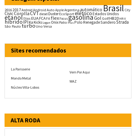
Brasil
automático
2017
2016
Android Auto
Argentina
City
Android
Apple
CVT
elétrico
Corolla
Civic
Duster
Estados Unidos
EcoSport
diesel
gasolina
etanol
flex
Gol
EUA
HB20
FCA
Fit
Golf
Etios
Focus
HR-V
híbrido
IPI
Strada
Ka
Kicks
Onix
Palio
Polo
Renegade
Sandero
Logan
Plus
turbo
São Paulo
Uno
Versa
Sites recomendados
La Parisserie
Vem Por Aqui
Mondo Metal
WAZ
Núcleo Villa-Lobos
ALTA RODA