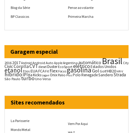
Blog da Série
Pense ao volante
BP Classicos
Primeira Marcha
Garagem especial
Brasil
automático
2017
2016
Android Auto
Argentina
City
Android
Apple
CVT
elétrico
Corolla
Civic
Duster
Estados Unidos
EcoSport
diesel
gasolina
etanol
flex
Gol
EUA
HB20
FCA
Fit
Golf
Etios
Focus
HR-V
híbrido
IPI
Strada
Ka
Kicks
Onix
Palio
Polo
Renegade
Sandero
Logan
Plus
turbo
São Paulo
Uno
Versa
Sites recomendados
La Parisserie
Vem Por Aqui
Mondo Metal
WAZ