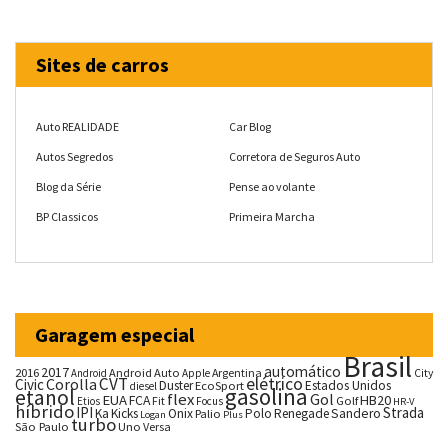
Sites de carros
Auto REALIDADE
Car Blog
Autos Segredos
Corretora de Seguros Auto
Blog da Série
Pense ao volante
BP Classicos
Primeira Marcha
Garagem especial
Brasil
automático
2017
2016
Android Auto
Argentina
City
Android
Apple
CVT
elétrico
Corolla
Civic
Duster
Estados Unidos
EcoSport
diesel
gasolina
etanol
flex
Gol
EUA
HB20
FCA
Fit
Golf
Etios
Focus
HR-V
híbrido
IPI
Strada
Ka
Kicks
Onix
Palio
Polo
Renegade
Sandero
Logan
Plus
turbo
São Paulo
Uno
Versa