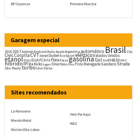
BP Classicos
Primeira Marcha
Garagem especial
Brasil
automático
2017
2016
Android Auto
Argentina
City
Android
Apple
CVT
elétrico
Corolla
Civic
Duster
Estados Unidos
EcoSport
diesel
gasolina
etanol
flex
Gol
EUA
HB20
FCA
Fit
Golf
Etios
Focus
HR-V
híbrido
IPI
Strada
Ka
Kicks
Onix
Palio
Polo
Renegade
Sandero
Logan
Plus
turbo
São Paulo
Uno
Versa
Sites recomendados
La Parisserie
Vem Por Aqui
Mondo Metal
WAZ
Núcleo Villa-Lobos