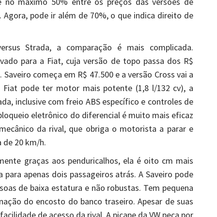
 de no máximo 50% entre os preços das versões de
 Agora, pode ir além de 70%, o que indica direito de
versus Strada, a comparação é mais complicada.
evado para a Fiat, cuja versão de topo passa dos R$
. Saveiro começa em R$ 47.500 e a versão Cross vai a
Fiat pode ter motor mais potente (1,8 l/132 cv), a
ada, inclusive com freio ABS específico e controles de
loqueio eletrônico do diferencial é muito mais eficaz
ecânico da rival, que obriga o motorista a parar e
a de 20 km/h.
mente graças aos penduricalhos, ela é oito cm mais
a para apenas dois passageiros atrás. A Saveiro pode
ssoas de baixa estatura e não robustas. Tem pequena
inação do encosto do banco traseiro. Apesar de suas
facilidade de acesso da rival. A picape da VW peca por