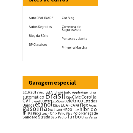
Auto REALIDADE
Car Blog
Autos Segredos
Corretora de
Seguros Auto
Blog da Série
Pense ao volante
BP Classicos
Primeira Marcha
Garagem especial
2017
2016
Brasil
Android Auto
Argentina
Android
Apple
Corolla
automático
Civic
City
CVT
elétrico
Duster
Estados
EcoSport
diesel
etanol
flex
EUA
Unidos
FCA
Fit
Etios
Focus
gasolina
híbrido
Gol
HB20
Golf
HR-V
IPI
Ka
Kicks
Onix
Palio
Polo
Renegade
Logan
Plus
turbo
Strada
Sandero
São Paulo
Uno
Versa