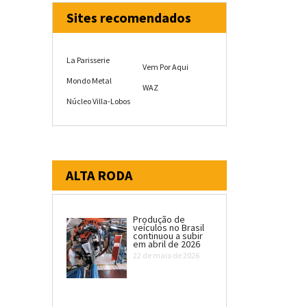
Sites recomendados
La Parisserie
Vem Por Aqui
Mondo Metal
WAZ
Núcleo Villa-Lobos
ALTA RODA
Produção de
veículos no Brasil
continuou a subir
em abril de 2026
22 de maio de 2026