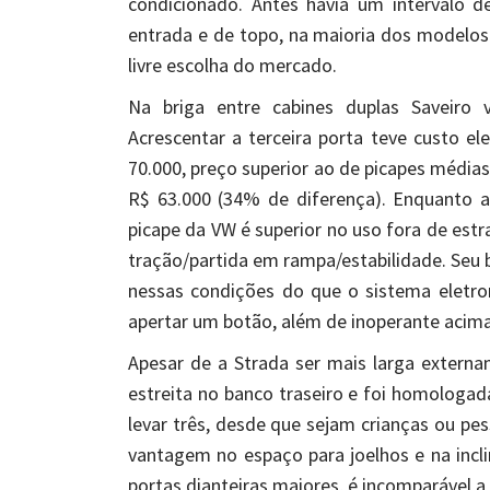
condicionado. Antes havia um intervalo
entrada e de topo, na maioria dos modelos.
livre escolha do mercado.
Na briga entre cabines duplas Saveiro 
Acrescentar a terceira porta teve custo el
70.000, preço superior ao de picapes médias
R$ 63.000 (34% de diferença). Enquanto a 
picape da VW é superior no uso fora de estr
tração/partida em rampa/estabilidade. Seu b
nessas condições do que o sistema eletrom
apertar um botão, além de inoperante acim
Apesar de a Strada ser mais larga externa
estreita no banco traseiro e foi homologad
levar três, desde que sejam crianças ou pe
vantagem no espaço para joelhos e na incl
portas dianteiras maiores, é incomparável a 